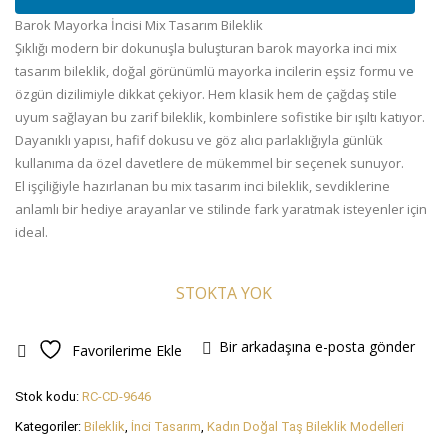
Barok Mayorka İncisi Mix Tasarım Bileklik
Şıklığı modern bir dokunuşla buluşturan barok mayorka inci mix
tasarım bileklik, doğal görünümlü mayorka incilerin eşsiz formu ve
özgün dizilimiyle dikkat çekiyor. Hem klasik hem de çağdaş stile
uyum sağlayan bu zarif bileklik, kombinlere sofistike bir ışıltı katıyor.
Dayanıklı yapısı, hafif dokusu ve göz alıcı parlaklığıyla günlük
kullanıma da özel davetlere de mükemmel bir seçenek sunuyor.
El işçiliğiyle hazırlanan bu mix tasarım inci bileklik, sevdiklerine
anlamlı bir hediye arayanlar ve stilinde fark yaratmak isteyenler için
ideal.
STOKTA YOK
Bir arkadaşına e-posta gönder
Favorilerime Ekle
Stok kodu:
RC-CD-9646
Kategoriler:
Bileklik
,
İnci Tasarım
,
Kadın Doğal Taş Bileklik Modelleri