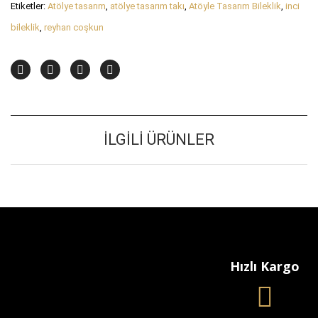
Etiketler:
Atölye tasarım
,
atölye tasarım takı
,
Atöyle Tasarım Bileklik
,
inci
bileklik
,
reyhan coşkun
İLGILI ÜRÜNLER
Hızlı Kargo