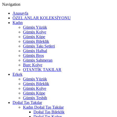
Navigation
Anasayfa
ÖZEL ANLAR KOLEKSİYONU
Kadın
Gümüş Yüzük
Gümüş Kolye
Gümüş Küpe
Gümüş Bileklik
Gümüş Takı Setleri
Gümüş Halhal
Gümüş Broş
Gümüş Şahmeran
Burç Kolye
OTANTİK TAKILAR
Erkek
Gümüş Yüzük
Gümüş Bileklik
Gümüş Kolye
Gümüş Küpe
Gümüş Tesbih
Doğal Taş Takılar
Kadın Doğal Taş Takılar
Doğal Taş Bileklik
Doğal Taş Kolye