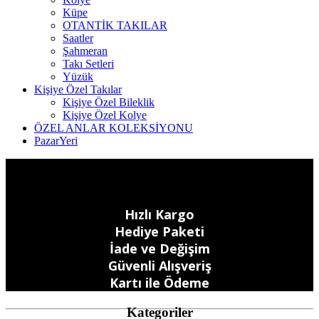
Küpe
OTANTİK TAKILAR
Saatler
Şahmeran
Takı Setleri
Yüzük
Kişiye Özel Takılar
Kişiye Özel Bileklik
Kişiye Özel Kolye
ÖZEL ANLAR KOLEKSİYONU
PazarYeri
Hızlı Kargo
Hediye Paketi
İade ve Değişim
Güvenli Alışveriş
Kartı ile Ödeme
Kategoriler