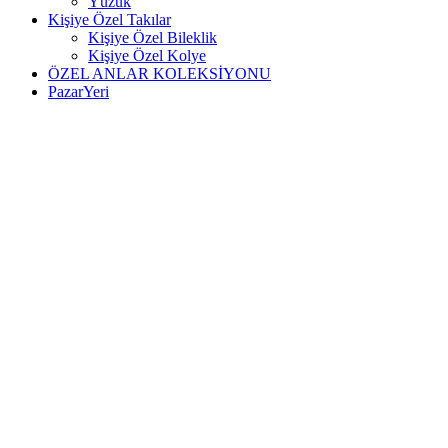
Yüzük
Kişiye Özel Takılar
Kişiye Özel Bileklik
Kişiye Özel Kolye
ÖZEL ANLAR KOLEKSİYONU
PazarYeri