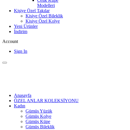
Çelik Küpe
Modelleri
Kişiye Özel Takılar
Kişiye Özel Bileklik
Kişiye Özel Kolye
Yeni Ürünler
İndirim
Account
Sign In
Anasayfa
ÖZEL ANLAR KOLEKSİYONU
Kadın
Gümüş Yüzük
Gümüş Kolye
Gümüş Küpe
Gümüş Bileklik