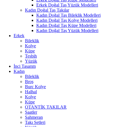
Erkek Doğal Taş Yüzük Modelleri
Kadın Doğal Taş Takılar
Kadın Doğal Taş Bileklik Modelleri
Kadın Doğal Taş Kolye Modelleri
Kadın Doğal Taş Küpe Modelleri
Kadın Doğal Taş Yüzük Modelleri
Erkek
Bileklik
Kolye
Küpe
Tesbih
Yüzük
İnci Tasarım
Kadın
Bileklik
Broş
Burç Kolye
Halhal
Kolye
Küpe
OTANTİK TAKILAR
Saatler
Şahmeran
Takı Setleri