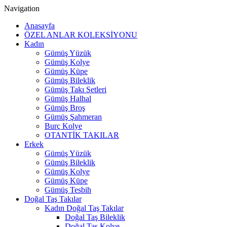
Navigation
Anasayfa
ÖZEL ANLAR KOLEKSİYONU
Kadın
Gümüş Yüzük
Gümüş Kolye
Gümüş Küpe
Gümüş Bileklik
Gümüş Takı Setleri
Gümüş Halhal
Gümüş Broş
Gümüş Şahmeran
Burç Kolye
OTANTİK TAKILAR
Erkek
Gümüş Yüzük
Gümüş Bileklik
Gümüş Kolye
Gümüş Küpe
Gümüş Tesbih
Doğal Taş Takılar
Kadın Doğal Taş Takılar
Doğal Taş Bileklik
Doğal Taş Kolye