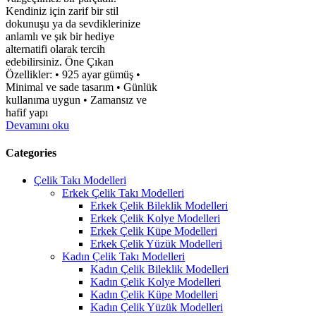
Kendiniz için zarif bir stil
dokunuşu ya da sevdiklerinize
anlamlı ve şık bir hediye
alternatifi olarak tercih
edebilirsiniz. Öne Çıkan
Özellikler: • 925 ayar gümüş •
Minimal ve sade tasarım • Günlük
kullanıma uygun • Zamansız ve
hafif yapı
Devamını oku
Categories
Çelik Takı Modelleri
Erkek Çelik Takı Modelleri
Erkek Çelik Bileklik Modelleri
Erkek Çelik Kolye Modelleri
Erkek Çelik Küpe Modelleri
Erkek Çelik Yüzük Modelleri
Kadın Çelik Takı Modelleri
Kadın Çelik Bileklik Modelleri
Kadın Çelik Kolye Modelleri
Kadın Çelik Küpe Modelleri
Kadın Çelik Yüzük Modelleri