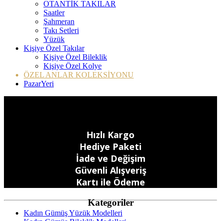
OTANTİK TAKILAR
Saatler
Şahmeran
Takı Setleri
Yüzük
Kişiye Özel Takılar
Kişiye Özel Bileklik
Kişiye Özel Kolye
ÖZEL ANLAR KOLEKSİYONU
PazarYeri
Hızlı Kargo
Hediye Paketi
İade ve Değişim
Güvenli Alışveriş
Kartı ile Ödeme
Kategoriler
Kadın Gümüş Yüzük Modelleri