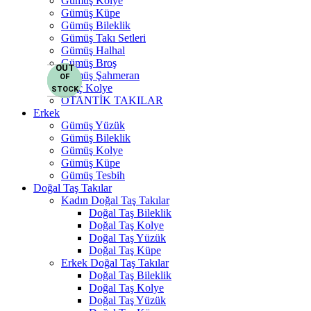
Gümüş Kolye
Gümüş Küpe
Gümüş Bileklik
Gümüş Takı Setleri
Gümüş Halhal
Gümüş Broş
OUT
OUT
OUT
OUT
Gümüş Şahmeran
OF
OF
OF
OF
Burç Kolye
STOCK
STOCK
STOCK
STOCK
OTANTİK TAKILAR
Erkek
Gümüş Yüzük
Gümüş Bileklik
Gümüş Kolye
Gümüş Küpe
Gümüş Tesbih
Doğal Taş Takılar
Kadın Doğal Taş Takılar
Doğal Taş Bileklik
Doğal Taş Kolye
Doğal Taş Yüzük
Doğal Taş Küpe
Erkek Doğal Taş Takılar
Doğal Taş Bileklik
Doğal Taş Kolye
Doğal Taş Yüzük