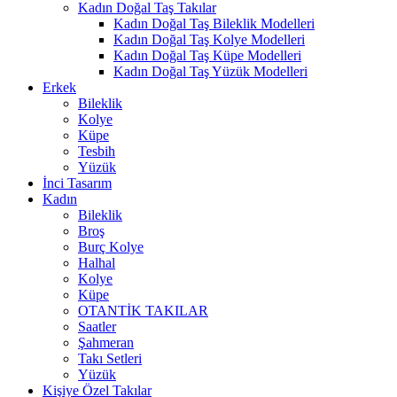
Kadın Doğal Taş Takılar
Kadın Doğal Taş Bileklik Modelleri
Kadın Doğal Taş Kolye Modelleri
Kadın Doğal Taş Küpe Modelleri
Kadın Doğal Taş Yüzük Modelleri
Erkek
Bileklik
Kolye
Küpe
Tesbih
Yüzük
İnci Tasarım
Kadın
Bileklik
Broş
Burç Kolye
Halhal
Kolye
Küpe
OTANTİK TAKILAR
Saatler
Şahmeran
Takı Setleri
Yüzük
Kişiye Özel Takılar