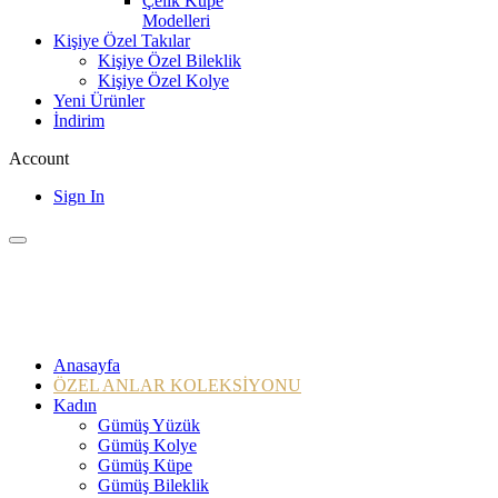
Çelik Küpe
Modelleri
Kişiye Özel Takılar
Kişiye Özel Bileklik
Kişiye Özel Kolye
Yeni Ürünler
İndirim
Account
Sign In
Anasayfa
ÖZEL ANLAR KOLEKSİYONU
Kadın
Gümüş Yüzük
Gümüş Kolye
Gümüş Küpe
Gümüş Bileklik