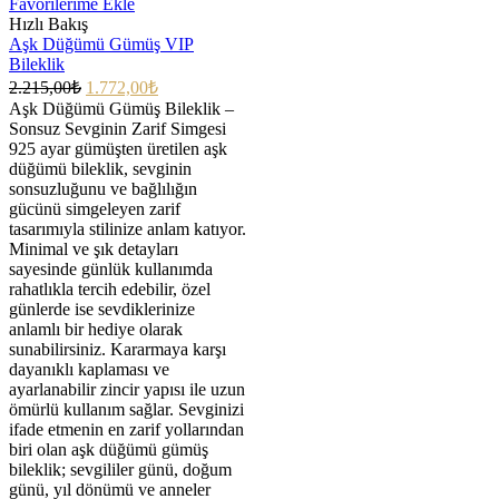
Favorilerime Ekle
Hızlı Bakış
Aşk Düğümü Gümüş VIP
Bileklik
2.215,00
₺
1.772,00
₺
Aşk Düğümü Gümüş Bileklik –
Sonsuz Sevginin Zarif Simgesi
925 ayar gümüşten üretilen aşk
düğümü bileklik, sevginin
sonsuzluğunu ve bağlılığın
gücünü simgeleyen zarif
tasarımıyla stilinize anlam katıyor.
Minimal ve şık detayları
sayesinde günlük kullanımda
rahatlıkla tercih edebilir, özel
günlerde ise sevdiklerinize
anlamlı bir hediye olarak
sunabilirsiniz. Kararmaya karşı
dayanıklı kaplaması ve
ayarlanabilir zincir yapısı ile uzun
ömürlü kullanım sağlar. Sevginizi
ifade etmenin en zarif yollarından
biri olan aşk düğümü gümüş
bileklik; sevgililer günü, doğum
günü, yıl dönümü ve anneler