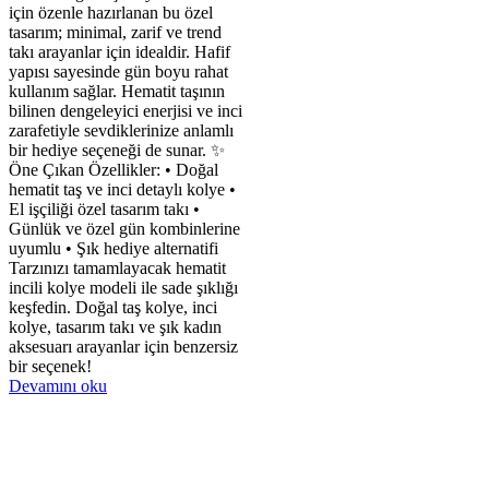
için özenle hazırlanan bu özel
tasarım; minimal, zarif ve trend
takı arayanlar için idealdir. Hafif
yapısı sayesinde gün boyu rahat
kullanım sağlar. Hematit taşının
bilinen dengeleyici enerjisi ve inci
zarafetiyle sevdiklerinize anlamlı
bir hediye seçeneği de sunar. ✨
Öne Çıkan Özellikler: • Doğal
hematit taş ve inci detaylı kolye •
El işçiliği özel tasarım takı •
Günlük ve özel gün kombinlerine
uyumlu • Şık hediye alternatifi
Tarzınızı tamamlayacak hematit
incili kolye modeli ile sade şıklığı
keşfedin. Doğal taş kolye, inci
kolye, tasarım takı ve şık kadın
aksesuarı arayanlar için benzersiz
bir seçenek!
Devamını oku