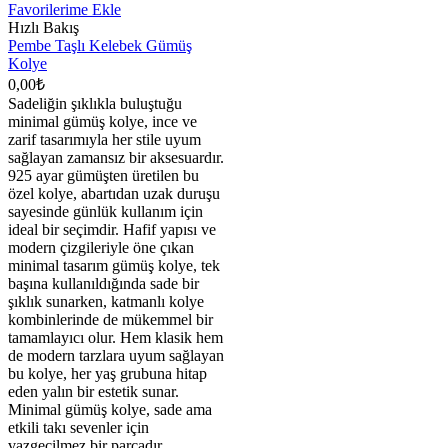
Favorilerime Ekle
Hızlı Bakış
Pembe Taşlı Kelebek Gümüş
Kolye
0,00
₺
Sadeliğin şıklıkla buluştuğu
minimal gümüş kolye, ince ve
zarif tasarımıyla her stile uyum
sağlayan zamansız bir aksesuardır.
925 ayar gümüşten üretilen bu
özel kolye, abartıdan uzak duruşu
sayesinde günlük kullanım için
ideal bir seçimdir. Hafif yapısı ve
modern çizgileriyle öne çıkan
minimal tasarım gümüş kolye, tek
başına kullanıldığında sade bir
şıklık sunarken, katmanlı kolye
kombinlerinde de mükemmel bir
tamamlayıcı olur. Hem klasik hem
de modern tarzlara uyum sağlayan
bu kolye, her yaş grubuna hitap
eden yalın bir estetik sunar.
Minimal gümüş kolye, sade ama
etkili takı sevenler için
vazgeçilmez bir parçadır.