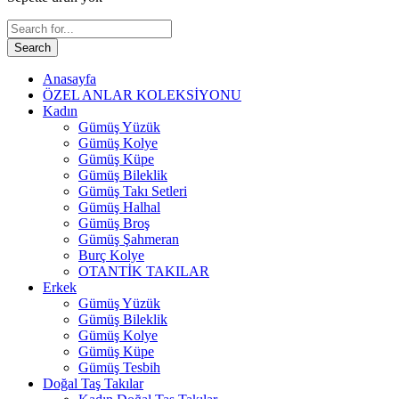
Search
Anasayfa
ÖZEL ANLAR KOLEKSİYONU
Kadın
Gümüş Yüzük
Gümüş Kolye
Gümüş Küpe
Gümüş Bileklik
Gümüş Takı Setleri
Gümüş Halhal
Gümüş Broş
Gümüş Şahmeran
Burç Kolye
OTANTİK TAKILAR
Erkek
Gümüş Yüzük
Gümüş Bileklik
Gümüş Kolye
Gümüş Küpe
Gümüş Tesbih
Doğal Taş Takılar