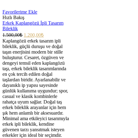
Favorilerime Ekle
Hızlı Bakış
Erkek Kaplangözü İpli Tasarım
Bileklik
1.500,00
₺
1.200,00
₺
Kaplangözü erkek tasarım ipli
bileklik, güçlü duruşu ve doğal
taşın enerjisini modern bir stille
buluşturur. Cesaret, özgüven ve
dengeyi temsil eden kaplangözü
taşı, erkek bileklik tasarımlarında
en çok tercih edilen doğal
taşlardan biridir. Ayarlanabilir ve
dayanıklı ip yapısı sayesinde
günlük kullanıma uygundur; spor,
casual ve klasik kombinlerle
rahatça uyum sağlar. Doğal taş
erkek bileklik arayanlar için hem
şık hem anlamlı bir aksesuardır.
Minimal ama etkileyici tasarımıyla
erkek ipli bileklik, kendine
güvenen tarzı yansıtmak isteyen
erkekler için ideal bir seçimdir.