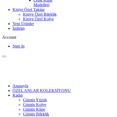
Çelik Küpe
Modelleri
Kişiye Özel Takılar
Kişiye Özel Bileklik
Kişiye Özel Kolye
Yeni Ürünler
İndirim
Account
Sign In
Anasayfa
ÖZEL ANLAR KOLEKSİYONU
Kadın
Gümüş Yüzük
Gümüş Kolye
Gümüş Küpe
Gümüş Bileklik