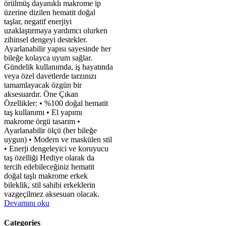
örülmüş dayanıklı makrome ip
üzerine dizilen hematit doğal
taşlar, negatif enerjiyi
uzaklaştırmaya yardımcı olurken
zihinsel dengeyi destekler.
Ayarlanabilir yapısı sayesinde her
bileğe kolayca uyum sağlar.
Gündelik kullanımda, iş hayatında
veya özel davetlerde tarzınızı
tamamlayacak özgün bir
aksesuardır. Öne Çıkan
Özellikler: • %100 doğal hematit
taş kullanımı • El yapımı
makrome örgü tasarım •
Ayarlanabilir ölçü (her bileğe
uygun) • Modern ve maskülen stil
• Enerji dengeleyici ve koruyucu
taş özelliği Hediye olarak da
tercih edebileceğiniz hematit
doğal taşlı makrome erkek
bileklik, stil sahibi erkeklerin
vazgeçilmez aksesuarı olacak.
Devamını oku
Categories