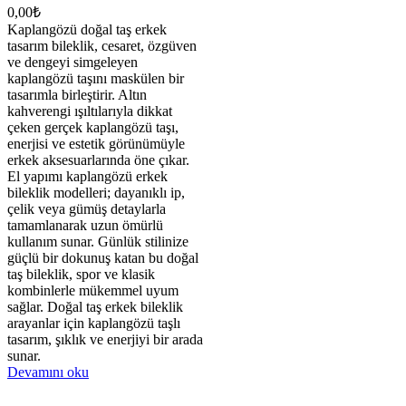
0,00
₺
Kaplangözü doğal taş erkek
tasarım bileklik, cesaret, özgüven
ve dengeyi simgeleyen
kaplangözü taşını maskülen bir
tasarımla birleştirir. Altın
kahverengi ışıltılarıyla dikkat
çeken gerçek kaplangözü taşı,
enerjisi ve estetik görünümüyle
erkek aksesuarlarında öne çıkar.
El yapımı kaplangözü erkek
bileklik modelleri; dayanıklı ip,
çelik veya gümüş detaylarla
tamamlanarak uzun ömürlü
kullanım sunar. Günlük stilinize
güçlü bir dokunuş katan bu doğal
taş bileklik, spor ve klasik
kombinlerle mükemmel uyum
sağlar. Doğal taş erkek bileklik
arayanlar için kaplangözü taşlı
tasarım, şıklık ve enerjiyi bir arada
sunar.
Devamını oku