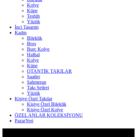
Kolye
Küpe
Tesbih
Yüzük
İnci Tasarım
Kadın
Bileklik
Broş
Burç Kolye
Halhal
Kolye
Küpe
OTANTİK TAKILAR
Saatler
Şahmeran
Takı Setleri
Yüzük
Kişiye Özel Takılar
Kişiye Özel Bileklik
Kişiye Özel Kolye
ÖZEL ANLAR KOLEKSİYONU
PazarYeri