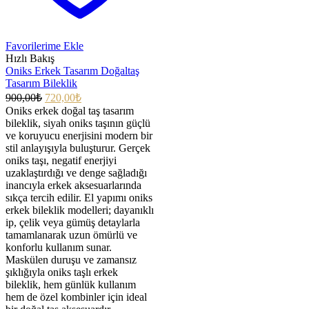
Favorilerime Ekle
Hızlı Bakış
Oniks Erkek Tasarım Doğaltaş
Tasarım Bileklik
900,00
₺
720,00
₺
Oniks erkek doğal taş tasarım
bileklik, siyah oniks taşının güçlü
ve koruyucu enerjisini modern bir
stil anlayışıyla buluşturur. Gerçek
oniks taşı, negatif enerjiyi
uzaklaştırdığı ve denge sağladığı
inancıyla erkek aksesuarlarında
sıkça tercih edilir. El yapımı oniks
erkek bileklik modelleri; dayanıklı
ip, çelik veya gümüş detaylarla
tamamlanarak uzun ömürlü ve
konforlu kullanım sunar.
Maskülen duruşu ve zamansız
şıklığıyla oniks taşlı erkek
bileklik, hem günlük kullanım
hem de özel kombinler için ideal