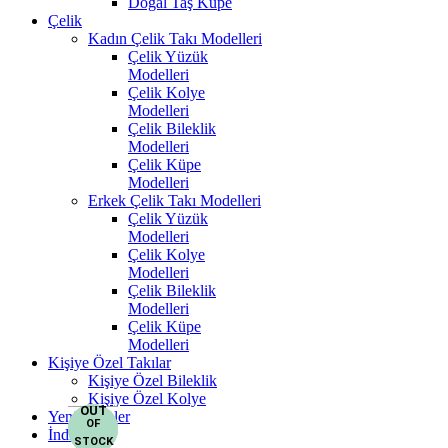
Doğal Taş Küpe
Çelik
Kadın Çelik Takı Modelleri
Çelik Yüzük
Modelleri
Çelik Kolye
Modelleri
Çelik Bileklik
Modelleri
Çelik Küpe
Modelleri
Erkek Çelik Takı Modelleri
Çelik Yüzük
Modelleri
Çelik Kolye
Modelleri
Çelik Bileklik
Modelleri
Çelik Küpe
Modelleri
Kişiye Özel Takılar
Kişiye Özel Bileklik
Kişiye Özel Kolye
OUT
OUT
OUT
Yeni Ürünler
OF
OF
OF
İndirim
STOCK
STOCK
STOCK