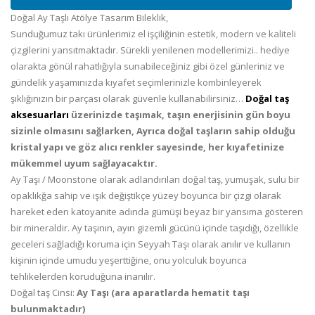
Doğal Ay Taşlı Atölye Tasarım Bileklik,
Sunduğumuz takı ürünlerimiz el işçiliğinin estetik, modern ve kaliteli
çizgilerini yansıtmaktadır. Sürekli yenilenen modellerimizi.. hediye
olarakta gönül rahatlığıyla sunabileceğiniz gibi özel günleriniz ve
gündelik yaşamınızda kıyafet seçimlerinizle kombinleyerek
şıklığınızın bir parçası olarak güvenle kullanabilirsiniz…
Doğal taş
aksesuarları
üzerinizde taşımak, taşın enerjisinin gün boyu
sizinle olmasını sağlarken, Ayrıca doğal taşların sahip olduğu
kristal yapı ve göz alıcı renkler sayesinde, her kıyafetinize
mükemmel uyum sağlayacaktır.
Ay Taşı / Moonstone olarak adlandırılan doğal taş, yumuşak, sulu bir
opaklıkğa sahip ve ışık değiştikçe yüzey boyunca bir çizgi olarak
hareket eden katoyanite adında gümüşi beyaz bir yansıma gösteren
bir mineraldir. Ay taşının, ayın gizemli gücünü içinde taşıdığı, özellikle
geceleri sağladığı koruma için Seyyah Taşı olarak anılır ve kullanın
kişinin içinde umudu yeşerttiğine, onu yolculuk boyunca
tehlikelerden koruduğuna inanılır.
Doğal taş Cinsi:
Ay Taşı (ara aparatlarda hematit taşı
bulunmaktadır)