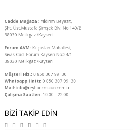
Cadde Mağaza :
Yıldırım Beyazıt,
Şht. Üst.
Mustafa Şimşek Blv. No:149/B
38030 Melikgazi/Kayseri
Forum AVM:
Kılıçaslan Mahallesi,
Sivas Cad. Forum Kayseri No:24/1
38030 Melikgazi/Kayseri
Müşteri Hiz.:
0 850 307 99 30
Whatsapp Hattı:
0 850 307 99 30
Mail:
info@reyhancoskun.com.tr
Çalışma Saatleri:
10:00 - 22:00
BIZI TAKIP EDIN