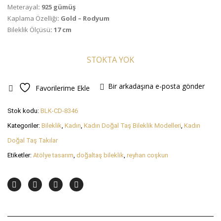
Meterayal
: 925 gümüş
Kaplama Özelliği
: Gold – Rodyum
Bileklik Ölçüsü
:
17 cm
STOKTA YOK
Bir arkadaşına e-posta gönder
Favorilerime Ekle
Stok kodu:
BLK-CD-8346
Kategoriler:
Bileklik
,
Kadın
,
Kadın Doğal Taş Bileklik Modelleri
,
Kadın
Doğal Taş Takılar
Etiketler:
Atölye tasarım
,
doğaltaş bileklik
,
reyhan coşkun