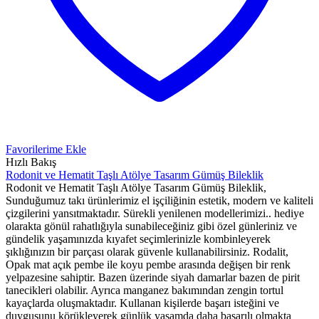
Favorilerime Ekle
Hızlı Bakış
Rodonit ve Hematit Taşlı Atölye Tasarım Gümüş Bileklik
Rodonit ve Hematit Taşlı Atölye Tasarım Gümüş Bileklik,
Sunduğumuz takı ürünlerimiz el işçiliğinin estetik, modern ve kaliteli
çizgilerini yansıtmaktadır. Sürekli yenilenen modellerimizi.. hediye
olarakta gönül rahatlığıyla sunabileceğiniz gibi özel günleriniz ve
gündelik yaşamınızda kıyafet seçimlerinizle kombinleyerek
şıklığınızın bir parçası olarak güvenle kullanabilirsiniz. Rodalit,
Opak mat açık pembe ile koyu pembe arasında değişen bir renk
yelpazesine sahiptir. Bazen üzerinde siyah damarlar bazen de pirit
tanecikleri olabilir. Ayrıca manganez bakımından zengin tortul
kayaçlarda oluşmaktadır. Kullanan kişilerde başarı isteğini ve
duygusunu körükleyerek günlük yaşamda daha başarılı olmakta