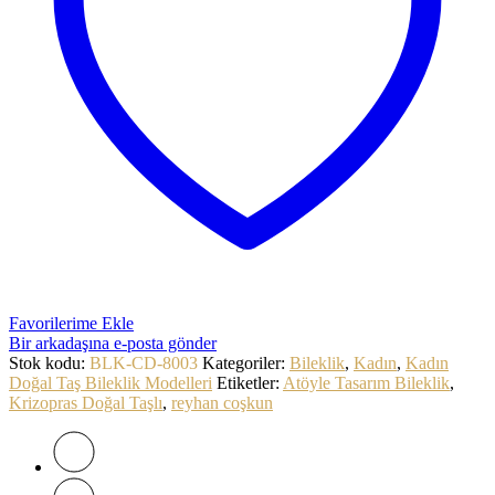
Favorilerime Ekle
Bir arkadaşına e-posta gönder
Stok kodu:
BLK-CD-8003
Kategoriler:
Bileklik
,
Kadın
,
Kadın
Doğal Taş Bileklik Modelleri
Etiketler:
Atöyle Tasarım Bileklik
,
Krizopras Doğal Taşlı
,
reyhan coşkun