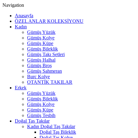
Navigation
Anasayfa
ÖZEL ANLAR KOLEKSİYONU
Kadın
Gümüş Yüzük
Gümüş Kolye
Gümüş Küpe
Gümüş Bileklik
Gümüş Takı Setleri
Gümüş Halhal
Gümüş Broş
Gümüş Şahmeran
Burç Kolye
OTANTİK TAKILAR
Erkek
Gümüş Yüzük
Gümüş Bileklik
Gümüş Kolye
Gümüş Küpe
Gümüş Tesbih
Doğal Taş Takılar
Kadın Doğal Taş Takılar
Doğal Taş Bileklik
Doğal Taş Kolye