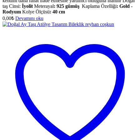
kendini daha rahat ifade etmesine yardımcı olduğuna inanılır Doğal
taş Cinsi:
İyolit
Meterayal
:
925 gümüş
Kaplama Özelliği
:
Gold -
Rodyum
Kolye Ölçüsü
:
40 cm
0,00
₺
Devamını oku