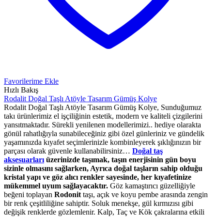
Favorilerime Ekle
Hızlı Bakış
Rodalit Doğal Taşlı Atöyle Tasarım Gümüş Kolye
Rodalit Doğal Taşlı Atöyle Tasarım Gümüş Kolye, Sunduğumuz
takı ürünlerimiz el işçiliğinin estetik, modern ve kaliteli çizgilerini
yansıtmaktadır. Sürekli yenilenen modellerimizi.. hediye olarakta
gönül rahatlığıyla sunabileceğiniz gibi özel günleriniz ve gündelik
yaşamınızda kıyafet seçimlerinizle kombinleyerek şıklığınızın bir
parçası olarak güvenle kullanabilirsiniz…
Doğal taş
aksesuarları
üzerinizde taşımak, taşın enerjisinin gün boyu
sizinle olmasını sağlarken, Ayrıca doğal taşların sahip olduğu
kristal yapı ve göz alıcı renkler sayesinde, her kıyafetinize
mükemmel uyum sağlayacaktır.
Göz kamaştırıcı güzelliğiyle
beğeni toplayan
Rodonit
taşı, açık ve koyu pembe arasında zengin
bir renk çeşitliliğine sahiptir. Soluk menekşe, gül kırmızısı gibi
değişik renklerde gözlemlenir. Kalp, Taç ve Kök çakralarına etkili