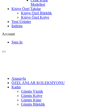
Çelik Küpe
Modelleri
Kişiye Özel Takılar
Kişiye Özel Bileklik
Kişiye Özel Kolye
Yeni Ürünler
İndirim
Account
Sign In
Anasayfa
ÖZEL ANLAR KOLEKSİYONU
Kadın
Gümüş Yüzük
Gümüş Kolye
Gümüş Küpe
Gümüş Bileklik