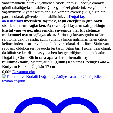
yansıtmaktadır. Sürekli yenilenen modellerimizi.. hediye olarakta
gönül rahatlığıyla sunabileceğiniz gibi özel günleriniz ve gündelik
yaşamınızda kıyafet seçimlerinizle kombinleyerek şıklığınızın bir
parçası olarak güvenle kullanabilirsiniz…
Doğal taş
aksesuarları
üzerinizde taşımak, taşın enerjisinin gün boyu
sizinle olmasını sağlarken, Ayrıca doğal taşların sahip olduğu
kristal yapı ve göz alıcı renkler sayesinde, her kıyafetinize
mükemmel uyum sağlayacaktır.
Sitrin taşı kuvars grubu taşların
sarı tonlardaki üyesidir, adını yunanca limon anlamına gelen citron
kelimesinden almıştır ve limonlu kuvars olarak da bilinen Sitrin yarı
saydam, oldukça sert ve güçlü bir taştır. Sitrin taşı Tüccar Taşı olarak
da bilinir ve kendisini taşıyana bereket getirdiğine inanılmaktadır
Doğal taş Cinsi:
Sitrin (ara aparatlarda hematit taşı
bulunmaktadır)
Meterayal
: 925 gümüş
Kaplama Özelliği
: Gold –
Rodyum
Bileklik Ölçüsü
:
17 cm
0,00
₺
Devamını oku