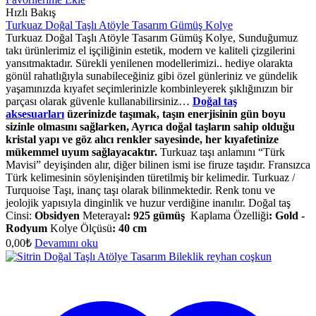
Hızlı Bakış
Turkuaz Doğal Taşlı Atöyle Tasarım Gümüş Kolye
Turkuaz Doğal Taşlı Atöyle Tasarım Gümüş Kolye, Sunduğumuz
takı ürünlerimiz el işçiliğinin estetik, modern ve kaliteli çizgilerini
yansıtmaktadır. Sürekli yenilenen modellerimizi.. hediye olarakta
gönül rahatlığıyla sunabileceğiniz gibi özel günleriniz ve gündelik
yaşamınızda kıyafet seçimlerinizle kombinleyerek şıklığınızın bir
parçası olarak güvenle kullanabilirsiniz…
Doğal taş
aksesuarları
üzerinizde taşımak, taşın enerjisinin gün boyu
sizinle olmasını sağlarken, Ayrıca doğal taşların sahip olduğu
kristal yapı ve göz alıcı renkler sayesinde, her kıyafetinize
mükemmel uyum sağlayacaktır.
Turkuaz taşı anlamını “Türk
Mavisi” deyişinden alır, diğer bilinen ismi ise firuze taşıdır. Fransızca
Türk kelimesinin söylenişinden türetilmiş bir kelimedir. Turkuaz /
Turquoise Taşı, inanç taşı olarak bilinmektedir. Renk tonu ve
jeolojik yapısıyla dinginlik ve huzur verdiğine inanılır. Doğal taş
Cinsi:
Obsidyen
Meterayal
:
925 gümüş
Kaplama Özelliği
:
Gold -
Rodyum
Kolye Ölçüsü
:
40 cm
0,00
₺
Devamını oku