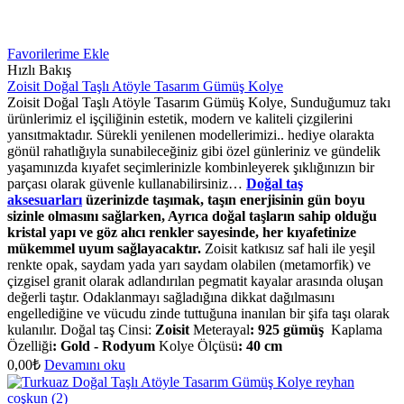
Favorilerime Ekle
Hızlı Bakış
Zoisit Doğal Taşlı Atöyle Tasarım Gümüş Kolye
Zoisit Doğal Taşlı Atöyle Tasarım Gümüş Kolye, Sunduğumuz takı
ürünlerimiz el işçiliğinin estetik, modern ve kaliteli çizgilerini
yansıtmaktadır. Sürekli yenilenen modellerimizi.. hediye olarakta
gönül rahatlığıyla sunabileceğiniz gibi özel günleriniz ve gündelik
yaşamınızda kıyafet seçimlerinizle kombinleyerek şıklığınızın bir
parçası olarak güvenle kullanabilirsiniz…
Doğal taş
aksesuarları
üzerinizde taşımak, taşın enerjisinin gün boyu
sizinle olmasını sağlarken, Ayrıca doğal taşların sahip olduğu
kristal yapı ve göz alıcı renkler sayesinde, her kıyafetinize
mükemmel uyum sağlayacaktır.
Zoisit katkısız saf hali ile yeşil
renkte opak, saydam yada yarı saydam olabilen (metamorfik) ve
çizgisel granit olarak adlandırılan pegmatit kayalar arasında oluşan
değerli taştır. Odaklanmayı sağladığına dikkat dağılmasını
engellediğine ve vücudu zinde tuttuğuna inanılan bir şifa taşı olarak
kulanılır. Doğal taş Cinsi:
Zoisit
Meterayal
:
925 gümüş
Kaplama
Özelliği
:
Gold - Rodyum
Kolye Ölçüsü
:
40 cm
0,00
₺
Devamını oku