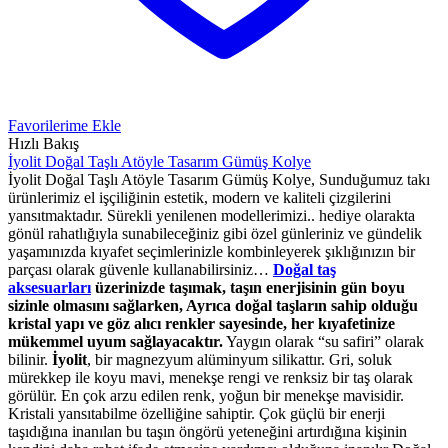
Favorilerime Ekle
Hızlı Bakış
İyolit Doğal Taşlı Atöyle Tasarım Gümüş Kolye
İyolit Doğal Taşlı Atöyle Tasarım Gümüş Kolye, Sunduğumuz takı
ürünlerimiz el işçiliğinin estetik, modern ve kaliteli çizgilerini
yansıtmaktadır. Sürekli yenilenen modellerimizi.. hediye olarakta
gönül rahatlığıyla sunabileceğiniz gibi özel günleriniz ve gündelik
yaşamınızda kıyafet seçimlerinizle kombinleyerek şıklığınızın bir
parçası olarak güvenle kullanabilirsiniz…
Doğal taş
aksesuarları
üzerinizde taşımak, taşın enerjisinin gün boyu
sizinle olmasını sağlarken, Ayrıca doğal taşların sahip olduğu
kristal yapı ve göz alıcı renkler sayesinde, her kıyafetinize
mükemmel uyum sağlayacaktır.
Yaygın olarak “su safiri” olarak
bilinir.
İyolit
, bir magnezyum alüminyum silikattır. Gri, soluk
mürekkep ile koyu mavi, menekşe rengi ve renksiz bir taş olarak
görülür. En çok arzu edilen renk, yoğun bir menekşe mavisidir.
Kristali yansıtabilme özelliğine sahiptir. Çok güçlü bir enerji
taşıdığına inanılan bu taşın öngörü yeteneğini artırdığına kişinin