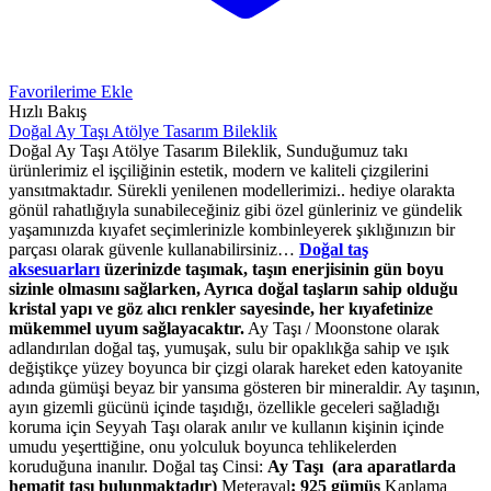
Favorilerime Ekle
Hızlı Bakış
Doğal Ay Taşı Atölye Tasarım Bileklik
Doğal Ay Taşı Atölye Tasarım Bileklik, Sunduğumuz takı
ürünlerimiz el işçiliğinin estetik, modern ve kaliteli çizgilerini
yansıtmaktadır. Sürekli yenilenen modellerimizi.. hediye olarakta
gönül rahatlığıyla sunabileceğiniz gibi özel günleriniz ve gündelik
yaşamınızda kıyafet seçimlerinizle kombinleyerek şıklığınızın bir
parçası olarak güvenle kullanabilirsiniz…
Doğal taş
aksesuarları
üzerinizde taşımak, taşın enerjisinin gün boyu
sizinle olmasını sağlarken, Ayrıca doğal taşların sahip olduğu
kristal yapı ve göz alıcı renkler sayesinde, her kıyafetinize
mükemmel uyum sağlayacaktır.
Ay Taşı / Moonstone olarak
adlandırılan doğal taş, yumuşak, sulu bir opaklıkğa sahip ve ışık
değiştikçe yüzey boyunca bir çizgi olarak hareket eden katoyanite
adında gümüşi beyaz bir yansıma gösteren bir mineraldir. Ay taşının,
ayın gizemli gücünü içinde taşıdığı, özellikle geceleri sağladığı
koruma için Seyyah Taşı olarak anılır ve kullanın kişinin içinde
umudu yeşerttiğine, onu yolculuk boyunca tehlikelerden
koruduğuna inanılır. Doğal taş Cinsi:
Ay Taşı (ara aparatlarda
hematit taşı bulunmaktadır)
Meterayal
: 925 gümüş
Kaplama