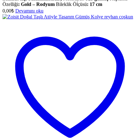
Özelliği
: Gold – Rodyum
Bileklik Ölçüsü
:
17 cm
0,00
₺
Devamını oku