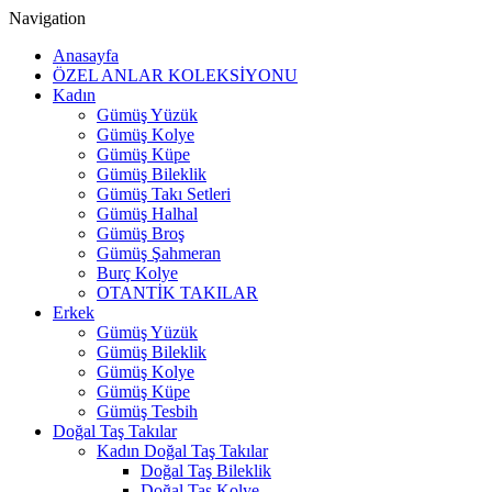
Navigation
Anasayfa
ÖZEL ANLAR KOLEKSİYONU
Kadın
Gümüş Yüzük
Gümüş Kolye
Gümüş Küpe
Gümüş Bileklik
Gümüş Takı Setleri
Gümüş Halhal
Gümüş Broş
Gümüş Şahmeran
Burç Kolye
OTANTİK TAKILAR
Erkek
Gümüş Yüzük
Gümüş Bileklik
Gümüş Kolye
Gümüş Küpe
Gümüş Tesbih
Doğal Taş Takılar
Kadın Doğal Taş Takılar
Doğal Taş Bileklik
Doğal Taş Kolye