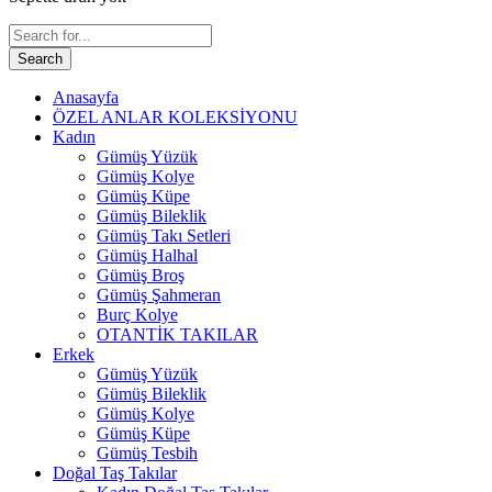
Search
Anasayfa
ÖZEL ANLAR KOLEKSİYONU
Kadın
Gümüş Yüzük
Gümüş Kolye
Gümüş Küpe
Gümüş Bileklik
Gümüş Takı Setleri
Gümüş Halhal
Gümüş Broş
Gümüş Şahmeran
Burç Kolye
OTANTİK TAKILAR
Erkek
Gümüş Yüzük
Gümüş Bileklik
Gümüş Kolye
Gümüş Küpe
Gümüş Tesbih
Doğal Taş Takılar