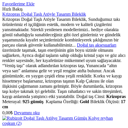
Favorilerime Ekle
Hızlı Bakış
Krizopras Doğal Taşlı Atöyle Tasarım Bileklik
Krizopras Doğal Taşlı Atöyle Tasarım Bileklik, Sunduğumuz takı
ürünlerimiz el işçiliğinin estetik, modern ve kaliteli çizgilerini
yansıtmaktadır. Sürekli yenilenen modellerimizi.. hediye olarakta
gönül rahatlığıyla sunabileceğiniz gibi özel günleriniz ve gündelik
yaşamınızda kıyafet seçimlerinizle kombinleyerek şıklığınızın bir
parçası olarak güvenle kullanabilirsiniz...
Doğal taş aksesuarları
üzerinizde taşımak, taşın enerjisinin gün boyu sizinle olmasını
sağlarken, Ayrıca doğal taşların sahip olduğu kristal yapı ve göz alıcı
renkler sayesinde, her kıyafetinize mükemmel uyum sağlayacaktır.
“Venüş taşı” olarak adlandırılan krizopras taşı, Yunancada “altın
veya sarı” anlamına gelir ve yeşil rengine atıfta bulunur. Ancak
günümüzde, en yaygın çeşidi elma yeşili renklidir. Korku ve kaygı
hissetmeye başlarsanız, krizopras taşının Kalp Çakrası ile olan
ilişkisini çağırmanın zamanı gelmiştir. Böyle durumlarda, krizopras
taşı kolye takmak iyi gelebilir. Taşın rahatlatıcı ve sakin titreşimleri,
kaygı anlarında yatıştırıcı etki yaratabilir. Doğal taş Cinsi:
Krizopras
Meterayal:
925 gümüş
Kaplama Özelliği:
Gold
Bileklik Ölçüsü:
17
cm
0,00
₺
Devamını oku