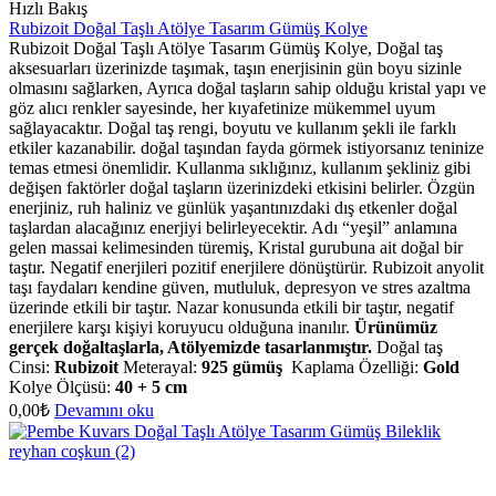
Hızlı Bakış
Rubizoit Doğal Taşlı Atölye Tasarım Gümüş Kolye
Rubizoit Doğal Taşlı Atölye Tasarım Gümüş Kolye, Doğal taş
aksesuarları üzerinizde taşımak, taşın enerjisinin gün boyu sizinle
olmasını sağlarken, Ayrıca doğal taşların sahip olduğu kristal yapı ve
göz alıcı renkler sayesinde, her kıyafetinize mükemmel uyum
sağlayacaktır. Doğal taş rengi, boyutu ve kullanım şekli ile farklı
etkiler kazanabilir. doğal taşından fayda görmek istiyorsanız teninize
temas etmesi önemlidir. Kullanma sıklığınız, kullanım şekliniz gibi
değişen faktörler doğal taşların üzerinizdeki etkisini belirler. Özgün
enerjiniz, ruh haliniz ve günlük yaşantınızdaki dış etkenler doğal
taşlardan alacağınız enerjiyi belirleyecektir. Adı “yeşil” anlamına
gelen massai kelimesinden türemiş, Kristal gurubuna ait doğal bir
taştır. Negatif enerjileri pozitif enerjilere dönüştürür. Rubizoit anyolit
taşı faydaları kendine güven, mutluluk, depresyon ve stres azaltma
üzerinde etkili bir taştır. Nazar konusunda etkili bir taştır, negatif
enerjilere karşı kişiyi koruyucu olduğuna inanılır.
Ürünümüz
gerçek doğaltaşlarla, Atölyemizde tasarlanmıştır.
Doğal taş
Cinsi:
Rubizoit
Meterayal:
925 gümüş
Kaplama Özelliği:
Gold
Kolye Ölçüsü:
40 + 5 cm
0,00
₺
Devamını oku