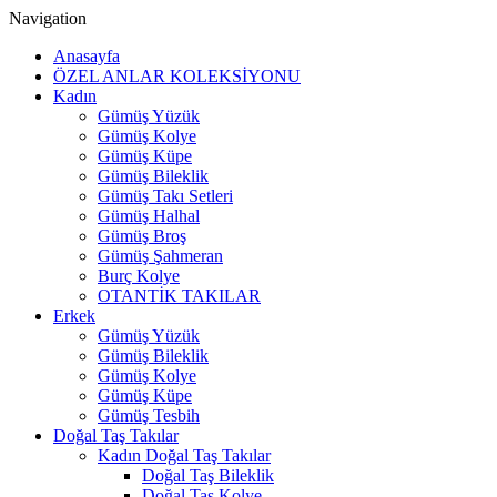
Navigation
Anasayfa
ÖZEL ANLAR KOLEKSİYONU
Kadın
Gümüş Yüzük
Gümüş Kolye
Gümüş Küpe
Gümüş Bileklik
Gümüş Takı Setleri
Gümüş Halhal
Gümüş Broş
Gümüş Şahmeran
Burç Kolye
OTANTİK TAKILAR
Erkek
Gümüş Yüzük
Gümüş Bileklik
Gümüş Kolye
Gümüş Küpe
Gümüş Tesbih
Doğal Taş Takılar
Kadın Doğal Taş Takılar
Doğal Taş Bileklik
Doğal Taş Kolye