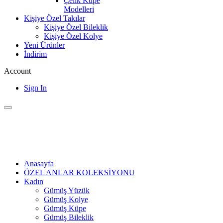
Çelik Küpe
Modelleri
Kişiye Özel Takılar
Kişiye Özel Bileklik
Kişiye Özel Kolye
Yeni Ürünler
İndirim
Account
Sign In
Anasayfa
ÖZEL ANLAR KOLEKSİYONU
Kadın
Gümüş Yüzük
Gümüş Kolye
Gümüş Küpe
Gümüş Bileklik