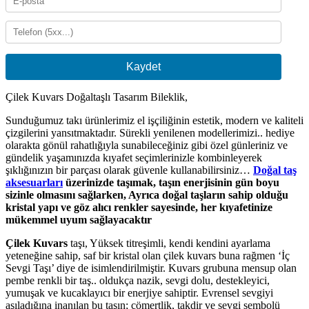
Kaydet
Çilek Kuvars Doğaltaşlı Tasarım Bileklik,
Sunduğumuz takı ürünlerimiz el işçiliğinin estetik, modern ve kaliteli
çizgilerini yansıtmaktadır. Sürekli yenilenen modellerimizi.. hediye
olarakta gönül rahatlığıyla sunabileceğiniz gibi özel günleriniz ve
gündelik yaşamınızda kıyafet seçimlerinizle kombinleyerek
şıklığınızın bir parçası olarak güvenle kullanabilirsiniz…
Doğal taş
aksesuarları
üzerinizde taşımak, taşın enerjisinin gün boyu
sizinle olmasını sağlarken, Ayrıca doğal taşların sahip olduğu
kristal yapı ve göz alıcı renkler sayesinde, her kıyafetinize
mükemmel uyum sağlayacaktır
Çilek Kuvars
taşı, Yüksek titreşimli, kendi kendini ayarlama
yeteneğine sahip, saf bir kristal olan çilek kuvars buna rağmen ‘İç
Sevgi Taşı’ diye de isimlendirilmiştir. Kuvars grubuna mensup olan
pembe renkli bir taş.. oldukça nazik, sevgi dolu, destekleyici,
yumuşak ve kucaklayıcı bir enerjiye sahiptir. Evrensel sevgiyi
aşıladığına inanılan bu taşın; cömertlik, takdir ve sevgi sembolü