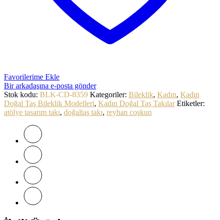
Favorilerime Ekle
Bir arkadaşına e-posta gönder
Stok kodu:
BLK-CD-8359
Kategoriler:
Bileklik
,
Kadın
,
Kadın
Doğal Taş Bileklik Modelleri
,
Kadın Doğal Taş Takılar
Etiketler:
atölye tasarım takı
,
doğaltaş takı
,
reyhan coşkun