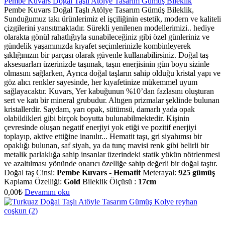
Pembe Kuvars Doğal Taşlı Atölye Tasarım Gümüş Bileklik
Pembe Kuvars Doğal Taşlı Atölye Tasarım Gümüş Bileklik,
Sunduğumuz takı ürünlerimiz el işçiliğinin estetik, modern ve kaliteli
çizgilerini yansıtmaktadır. Sürekli yenilenen modellerimizi.. hediye
olarakta gönül rahatlığıyla sunabileceğiniz gibi özel günleriniz ve
gündelik yaşamınızda kıyafet seçimlerinizle kombinleyerek
şıklığınızın bir parçası olarak güvenle kullanabilirsiniz. Doğal taş
aksesuarları üzerinizde taşımak, taşın enerjisinin gün boyu sizinle
olmasını sağlarken, Ayrıca doğal taşların sahip olduğu kristal yapı ve
göz alıcı renkler sayesinde, her kıyafetinize mükemmel uyum
sağlayacaktır. Kuvars, Yer kabuğunun %10’dan fazlasını oluşturan
sert ve katı bir mineral grubudur. Altıgen prizmalar şeklinde bulunan
kristallerdir. Saydam, yarı opak, sütümsü, damarlı yada opak
olabildikleri gibi birçok boyutta bulunabilmektedir. Kişinin
çevresinde oluşan negatif enerjiyi yok etiği ve pozitif enerjiyi
toplayıp, aktive ettiğine inanılır... Hematit taşı, gri siyahımsı bir
opaklığı bulunan, saf siyah, ya da tunç mavisi renk gibi belirli bir
metalik parlaklığa sahip insanlar üzerindeki statik yükün nötrlenmesi
ve azaltılması yönünde onarıcı özelliğe sahip değerli bir doğal taştır.
Doğal taş Cinsi:
Pembe Kuvars - Hematit
Meterayal:
925 gümüş
Kaplama Özelliği:
Gold
Bileklik Ölçüsü :
17cm
0,00
₺
Devamını oku