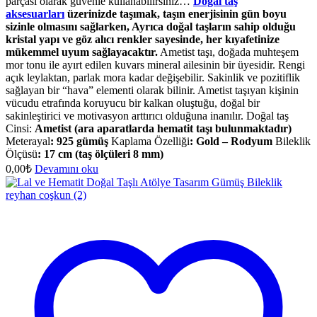
parçası olarak güvenle kullanabilirsiniz…
Doğal taş
aksesuarları
üzerinizde taşımak, taşın enerjisinin gün boyu
sizinle olmasını sağlarken, Ayrıca doğal taşların sahip olduğu
kristal yapı ve göz alıcı renkler sayesinde, her kıyafetinize
mükemmel uyum sağlayacaktır.
Ametist taşı, doğada muhteşem
mor tonu ile ayırt edilen kuvars mineral ailesinin bir üyesidir. Rengi
açık leylaktan, parlak mora kadar değişebilir. Sakinlik ve pozitiflik
sağlayan bir “hava” elementi olarak bilinir. Ametist taşıyan kişinin
vücudu etrafında koruyucu bir kalkan oluştuğu, doğal bir
sakinleştirici ve motivasyon arttırıcı olduğuna inanılır. Doğal taş
Cinsi:
Ametist (ara aparatlarda hematit taşı bulunmaktadır)
Meterayal
: 925 gümüş
Kaplama Özelliği
: Gold – Rodyum
Bileklik
Ölçüsü
:
17 cm (taş ölçüleri 8 mm)
0,00
₺
Devamını oku