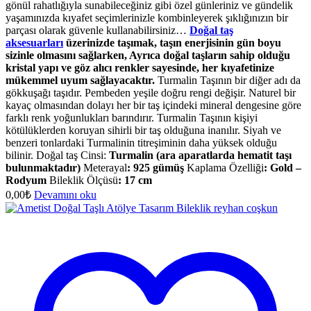
gönül rahatlığıyla sunabileceğiniz gibi özel günleriniz ve gündelik
yaşamınızda kıyafet seçimlerinizle kombinleyerek şıklığınızın bir
parçası olarak güvenle kullanabilirsiniz…
Doğal taş
aksesuarları
üzerinizde taşımak, taşın enerjisinin gün boyu
sizinle olmasını sağlarken, Ayrıca doğal taşların sahip olduğu
kristal yapı ve göz alıcı renkler sayesinde, her kıyafetinize
mükemmel uyum sağlayacaktır.
Turmalin Taşının bir diğer adı da
gökkuşağı taşıdır. Pembeden yeşile doğru rengi değişir. Naturel bir
kayaç olmasından dolayı her bir taş içindeki mineral dengesine göre
farklı renk yoğunlukları barındırır. Turmalin Taşının kişiyi
kötülüklerden koruyan sihirli bir taş olduğuna inanılır. Siyah ve
benzeri tonlardaki Turmalinin titreşiminin daha yüksek olduğu
bilinir. Doğal taş Cinsi:
Turmalin (ara aparatlarda hematit taşı
bulunmaktadır)
Meterayal
: 925 gümüş
Kaplama Özelliği
: Gold –
Rodyum
Bileklik Ölçüsü
:
17 cm
0,00
₺
Devamını oku