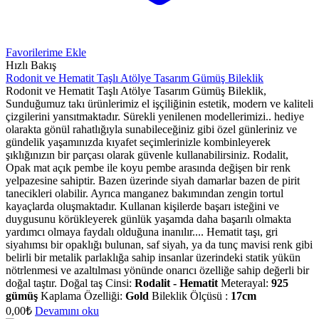
Favorilerime Ekle
Hızlı Bakış
Rodonit ve Hematit Taşlı Atölye Tasarım Gümüş Bileklik
Rodonit ve Hematit Taşlı Atölye Tasarım Gümüş Bileklik,
Sunduğumuz takı ürünlerimiz el işçiliğinin estetik, modern ve kaliteli
çizgilerini yansıtmaktadır. Sürekli yenilenen modellerimizi.. hediye
olarakta gönül rahatlığıyla sunabileceğiniz gibi özel günleriniz ve
gündelik yaşamınızda kıyafet seçimlerinizle kombinleyerek
şıklığınızın bir parçası olarak güvenle kullanabilirsiniz. Rodalit,
Opak mat açık pembe ile koyu pembe arasında değişen bir renk
yelpazesine sahiptir. Bazen üzerinde siyah damarlar bazen de pirit
tanecikleri olabilir. Ayrıca manganez bakımından zengin tortul
kayaçlarda oluşmaktadır. Kullanan kişilerde başarı isteğini ve
duygusunu körükleyerek günlük yaşamda daha başarılı olmakta
yardımcı olmaya faydalı olduğuna inanılır.... Hematit taşı, gri
siyahımsı bir opaklığı bulunan, saf siyah, ya da tunç mavisi renk gibi
belirli bir metalik parlaklığa sahip insanlar üzerindeki statik yükün
nötrlenmesi ve azaltılması yönünde onarıcı özelliğe sahip değerli bir
doğal taştır. Doğal taş Cinsi:
Rodalit - Hematit
Meterayal:
925
gümüş
Kaplama Özelliği:
Gold
Bileklik Ölçüsü :
17cm
0,00
₺
Devamını oku