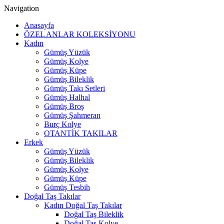
Navigation
Anasayfa
ÖZEL ANLAR KOLEKSİYONU
Kadın
Gümüş Yüzük
Gümüş Kolye
Gümüş Küpe
Gümüş Bileklik
Gümüş Takı Setleri
Gümüş Halhal
Gümüş Broş
Gümüş Şahmeran
Burç Kolye
OTANTİK TAKILAR
Erkek
Gümüş Yüzük
Gümüş Bileklik
Gümüş Kolye
Gümüş Küpe
Gümüş Tesbih
Doğal Taş Takılar
Kadın Doğal Taş Takılar
Doğal Taş Bileklik
Doğal Taş Kolye