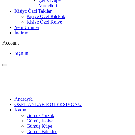
Çelik Küpe
Modelleri
Kişiye Özel Takılar
Kişiye Özel Bileklik
Kişiye Özel Kolye
Yeni Ürünler
İndirim
Account
Sign In
Anasayfa
ÖZEL ANLAR KOLEKSİYONU
Kadın
Gümüş Yüzük
Gümüş Kolye
Gümüş Küpe
Gümüş Bileklik