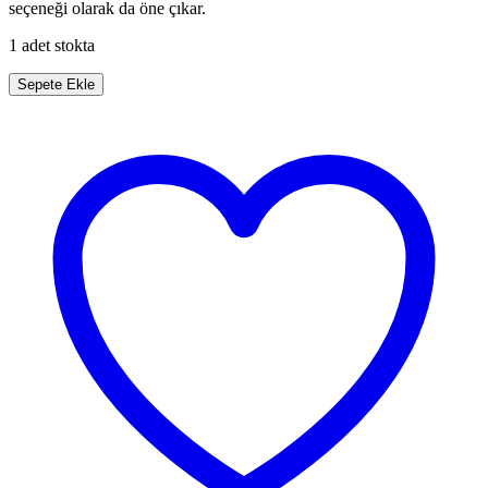
seçeneği olarak da öne çıkar.
1 adet stokta
Trapez
Sepete Ekle
Taşlı
Gold
Çiçek
Gümüş
Yüzük
adet