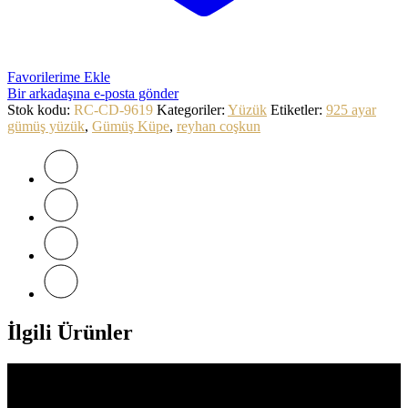
Favorilerime Ekle
Bir arkadaşına e-posta gönder
Stok kodu:
RC-CD-9619
Kategoriler:
Yüzük
Etiketler:
925 ayar
gümüş yüzük
,
Gümüş Küpe
,
reyhan coşkun
İlgili Ürünler