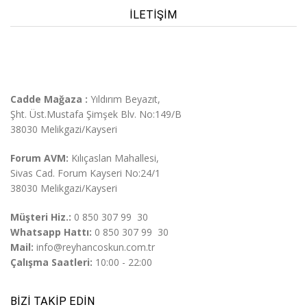
İLETIŞIM
Cadde Mağaza :
Yıldırım Beyazıt,
Şht. Üst.
Mustafa Şimşek Blv. No:149/B
38030 Melikgazi/Kayseri
Forum AVM:
Kılıçaslan Mahallesi,
Sivas Cad. Forum Kayseri No:24/1
38030 Melikgazi/Kayseri
Müşteri Hiz.:
0 850 307 99 30
Whatsapp Hattı:
0 850 307 99 30
Mail:
info@reyhancoskun.com.tr
Çalışma Saatleri:
10:00 - 22:00
BIZI TAKIP EDIN