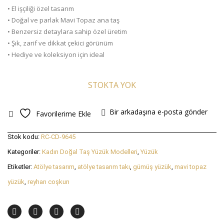
• El işçiliği özel tasarım
• Doğal ve parlak Mavi Topaz ana taş
• Benzersiz detaylara sahip özel üretim
• Şık, zarif ve dikkat çekici görünüm
• Hediye ve koleksiyon için ideal
STOKTA YOK
Bir arkadaşına e-posta gönder
Favorilerime Ekle
Stok kodu:
RC-CD-9645
Kategoriler:
Kadın Doğal Taş Yüzük Modelleri
,
Yüzük
Etiketler:
Atölye tasarım
,
atölye tasarım takı
,
gümüş yüzük
,
mavi topaz
yüzük
,
reyhan coşkun