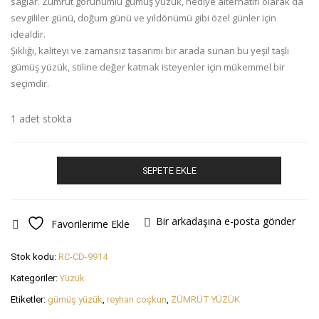
sağlar. Zümrüt görünümlü gümüş yüzük, hediye alternatifi olarak da
sevgililer günü, doğum günü ve yıldönümü gibi özel günler için
idealdir.
Şıklığı, kaliteyi ve zamansız tasarımı bir arada sunan bu yeşil taşlı
gümüş yüzük, stiline değer katmak isteyenler için mükemmel bir
seçimdir.
1 adet stokta
Gümüş
SEPETE EKLE
Zümrüt
Taşlı
Damla
Kesim
Bir arkadaşına e-posta gönder
Favorilerime Ekle
Yüzük
(Ölçü
Stok kodu:
RC-CD-9914
17)
adet
Kategoriler:
Yüzük
Etiketler:
gümüş yüzük
,
reyhan coşkun
,
ZÜMRÜT YÜZÜK