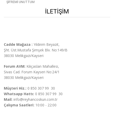
ŞIFREMI UNUTTUM
İLETIŞIM
Cadde Mağaza :
Yıldırım Beyazıt,
Şht. Üst.
Mustafa Şimşek Blv. No:149/B
38030 Melikgazi/Kayseri
Forum AVM:
Kılıçaslan Mahallesi,
Sivas Cad. Forum Kayseri No:24/1
38030 Melikgazi/Kayseri
Müşteri Hiz.:
0 850 307 99 30
Whatsapp Hattı:
0 850 307 99 30
Mail:
info@reyhancoskun.com.tr
Çalışma Saatleri:
10:00 - 22:00