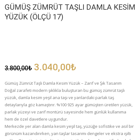
GÜMÜŞ ZÜMRÜT TAŞLI DAMLA KESIM
YÜZÜK (ÖLÇÜ 17)
3.040,00
₺
3.800,00
₺
Gümüş Zümrüt Taşlı Damla Kesim Yüzük – Zarif ve Şık Tasarım
Doğal zarafeti modern şıklıkla buluşturan bu gümüş zümrüt taşlı
yüzük, damla kesim yeşil ana taşı ve yanlardaki parlak taş
detaylarıyla göz kamaştırır. %100 925 ayar gümüşten üretilen yüzük,
parlak yüzeyi ve zarif montürü sayesinde hem günlük kullanıma
hem de özel davetlere uygundur.
Merkezde yer alan damla kesim yeşil taş, yüzüğe sofistike ve asil bir
görünüm kazandırırken, yan taşlar tasarımı dengeler ve ekstra ışıltı