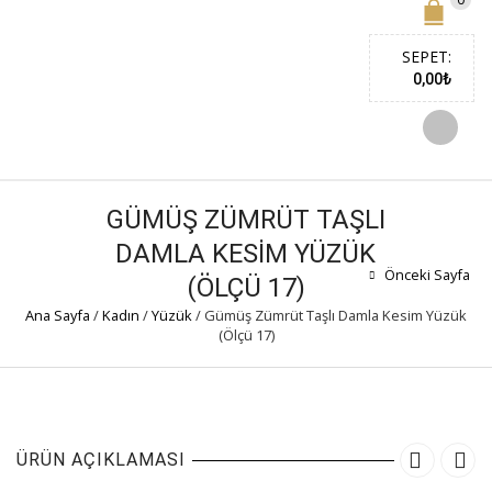
SEPET:
0,00
₺
GÜMÜŞ ZÜMRÜT TAŞLI
DAMLA KESIM YÜZÜK
Önceki Sayfa
(ÖLÇÜ 17)
Ana Sayfa
/
Kadın
/
Yüzük
/
Gümüş Zümrüt Taşlı Damla Kesim Yüzük
(Ölçü 17)
ÜRÜN AÇIKLAMASI