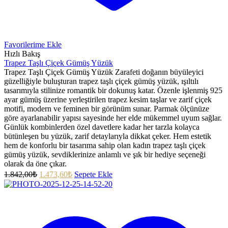
Favorilerime Ekle
Hızlı Bakış
Trapez Taşlı Çiçek Gümüş Yüzük
Trapez Taşlı Çiçek Gümüş Yüzük Zarafeti doğanın büyüleyici
güzelliğiyle buluşturan trapez taşlı çiçek gümüş yüzük, ışıltılı
tasarımıyla stilinize romantik bir dokunuş katar. Özenle işlenmiş 925
ayar gümüş üzerine yerleştirilen trapez kesim taşlar ve zarif çiçek
motifi, modern ve feminen bir görünüm sunar. Parmak ölçünüze
göre ayarlanabilir yapısı sayesinde her elde mükemmel uyum sağlar.
Günlük kombinlerden özel davetlere kadar her tarzla kolayca
bütünleşen bu yüzük, zarif detaylarıyla dikkat çeker. Hem estetik
hem de konforlu bir tasarıma sahip olan kadın trapez taşlı çiçek
gümüş yüzük, sevdiklerinize anlamlı ve şık bir hediye seçeneği
olarak da öne çıkar.
1.842,00
₺
1.473,60
₺
Sepete Ekle