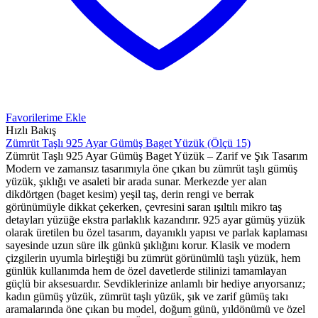
Favorilerime Ekle
Hızlı Bakış
Zümrüt Taşlı 925 Ayar Gümüş Baget Yüzük (Ölçü 15)
Zümrüt Taşlı 925 Ayar Gümüş Baget Yüzük – Zarif ve Şık Tasarım
Modern ve zamansız tasarımıyla öne çıkan bu zümrüt taşlı gümüş
yüzük, şıklığı ve asaleti bir arada sunar. Merkezde yer alan
dikdörtgen (baget kesim) yeşil taş, derin rengi ve berrak
görünümüyle dikkat çekerken, çevresini saran ışıltılı mikro taş
detayları yüzüğe ekstra parlaklık kazandırır. 925 ayar gümüş yüzük
olarak üretilen bu özel tasarım, dayanıklı yapısı ve parlak kaplaması
sayesinde uzun süre ilk günkü şıklığını korur. Klasik ve modern
çizgilerin uyumla birleştiği bu zümrüt görünümlü taşlı yüzük, hem
günlük kullanımda hem de özel davetlerde stilinizi tamamlayan
güçlü bir aksesuardır. Sevdiklerinize anlamlı bir hediye arıyorsanız;
kadın gümüş yüzük, zümrüt taşlı yüzük, şık ve zarif gümüş takı
aramalarında öne çıkan bu model, doğum günü, yıldönümü ve özel