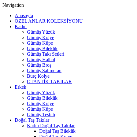
Navigation
Anasayfa
ÖZEL ANLAR KOLEKSİYONU
Kadın
Gümüş Yüzük
Gümüş Kolye
Gümüş Küpe
Gümüş Bileklik
Gümüş Takı Setleri
Gümüş Halhal
Gümüş Broş
Gümüş Şahmeran
Burç Kolye
OTANTİK TAKILAR
Erkek
Gümüş Yüzük
Gümüş Bileklik
Gümüş Kolye
Gümüş Küpe
Gümüş Tesbih
Doğal Taş Takılar
Kadın Doğal Taş Takılar
Doğal Taş Bileklik
Doğal Taş Kolye