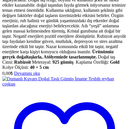
etkiler kazanabilir. doğal taşından fayda görmek istiyorsanız teninize
temas etmesi önemlidir. Kullanma sıklığınız, kullanım şekliniz gibi
değişen faktörler doğal taşların üzerinizdeki etkisini belirler. Özgün
enerjiniz, ruh haliniz ve günlük yaşantınızdaki dış etkenler doğal
taşlardan alacağınız enerjiyi belirleyecektir. Adı “yeşil” anlamına
gelen massai kelimesinden türemiş, Kristal gurubuna ait doğal bir
taştır. Negatif enerjileri pozitif enerjilere dönüştürür. Rubizoit anyolit
taşı faydaları kendine güven, mutluluk, depresyon ve stres azaltma
üzerinde etkili bir taştır. Nazar konusunda etkili bir taştır, negatif
enerjilere karşı kişiyi koruyucu olduğuna inanılır.
Ürünümüz
gerçek doğaltaşlarla, Atölyemizde tasarlanmıştır.
Doğal taş
Cinsi:
Rubizoit
Meterayal:
925 gümüş
Kaplama Özelliği:
Gold
Kolye Ölçüsü:
40 + 5 cm
0,00
₺
Devamını oku