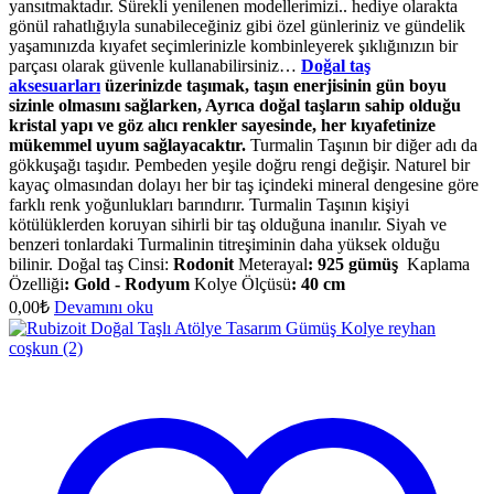
yansıtmaktadır. Sürekli yenilenen modellerimizi.. hediye olarakta
gönül rahatlığıyla sunabileceğiniz gibi özel günleriniz ve gündelik
yaşamınızda kıyafet seçimlerinizle kombinleyerek şıklığınızın bir
parçası olarak güvenle kullanabilirsiniz…
Doğal taş
aksesuarları
üzerinizde taşımak, taşın enerjisinin gün boyu
sizinle olmasını sağlarken, Ayrıca doğal taşların sahip olduğu
kristal yapı ve göz alıcı renkler sayesinde, her kıyafetinize
mükemmel uyum sağlayacaktır.
Turmalin Taşının bir diğer adı da
gökkuşağı taşıdır. Pembeden yeşile doğru rengi değişir. Naturel bir
kayaç olmasından dolayı her bir taş içindeki mineral dengesine göre
farklı renk yoğunlukları barındırır. Turmalin Taşının kişiyi
kötülüklerden koruyan sihirli bir taş olduğuna inanılır. Siyah ve
benzeri tonlardaki Turmalinin titreşiminin daha yüksek olduğu
bilinir. Doğal taş Cinsi:
Rodonit
Meterayal
:
925 gümüş
Kaplama
Özelliği
:
Gold - Rodyum
Kolye Ölçüsü
:
40 cm
0,00
₺
Devamını oku