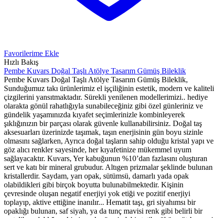
Favorilerime Ekle
Hızlı Bakış
Pembe Kuvars Doğal Taşlı Atölye Tasarım Gümüş Bileklik
Pembe Kuvars Doğal Taşlı Atölye Tasarım Gümüş Bileklik,
Sunduğumuz takı ürünlerimiz el işçiliğinin estetik, modern ve kaliteli
çizgilerini yansıtmaktadır. Sürekli yenilenen modellerimizi.. hediye
olarakta gönül rahatlığıyla sunabileceğiniz gibi özel günleriniz ve
gündelik yaşamınızda kıyafet seçimlerinizle kombinleyerek
şıklığınızın bir parçası olarak güvenle kullanabilirsiniz. Doğal taş
aksesuarları üzerinizde taşımak, taşın enerjisinin gün boyu sizinle
olmasını sağlarken, Ayrıca doğal taşların sahip olduğu kristal yapı ve
göz alıcı renkler sayesinde, her kıyafetinize mükemmel uyum
sağlayacaktır. Kuvars, Yer kabuğunun %10’dan fazlasını oluşturan
sert ve katı bir mineral grubudur. Altıgen prizmalar şeklinde bulunan
kristallerdir. Saydam, yarı opak, sütümsü, damarlı yada opak
olabildikleri gibi birçok boyutta bulunabilmektedir. Kişinin
çevresinde oluşan negatif enerjiyi yok etiği ve pozitif enerjiyi
toplayıp, aktive ettiğine inanılır... Hematit taşı, gri siyahımsı bir
opaklığı bulunan, saf siyah, ya da tunç mavisi renk gibi belirli bir