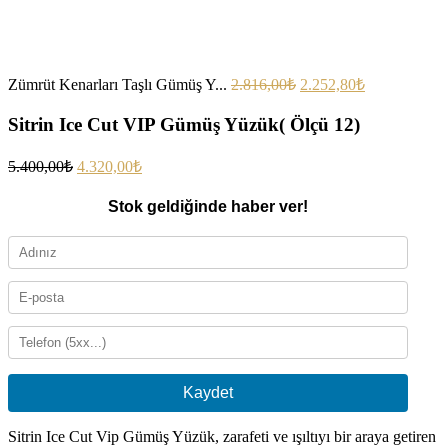
Zümrüt Kenarları Taşlı Gümüş Y...
2.816,00
₺
2.252,80
₺
Sitrin Ice Cut VIP Gümüş Yüzük( Ölçü 12)
5.400,00
₺
4.320,00
₺
Stok geldiğinde haber ver!
Kaydet
Sitrin Ice Cut Vip Gümüş Yüzük, zarafeti ve ışıltıyı bir araya getiren