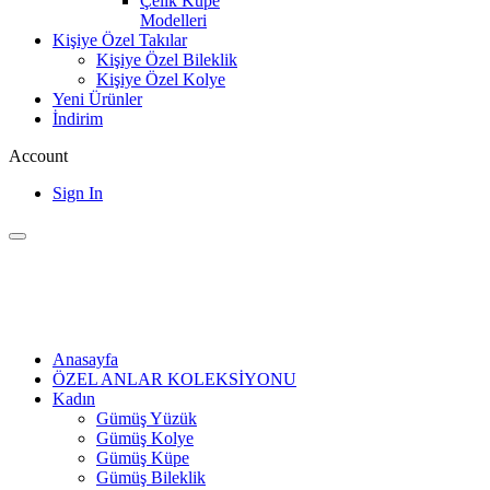
Çelik Küpe
Modelleri
Kişiye Özel Takılar
Kişiye Özel Bileklik
Kişiye Özel Kolye
Yeni Ürünler
İndirim
Account
Sign In
Anasayfa
ÖZEL ANLAR KOLEKSİYONU
Kadın
Gümüş Yüzük
Gümüş Kolye
Gümüş Küpe
Gümüş Bileklik