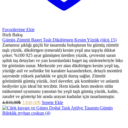
Favorilerime Ekle
Hızlı Bakış
Gümüş Zümrüt Baget Taşlı Dikdörtgen Kesim Yüzük (ölçü 15)
Zamansız şıklığı güçlü bir tasarımla buluşturan bu gümüş zümrüt
taşlı yüzük, dikdörtgen (emerald) kesim yeşil ana taşıyla dikkat
çeker. %100 925 ayar gümüşten üretilen yüzük, çevresini saran
ışıltılı taş detayları ve yan kısımlardaki baget taş süslemeleriyle lüks
bir görünüm sunar. Merkezde yer alan dikdörtgen kesim yeşil taş,
yüzüğe asil ve sofistike bir karakter kazandırırken, detaylı montürü
sayesinde yüksek parlaklık ve güçlü duruş sağlar. Zümrüt
görünümlü gümüş yüzük, özel davetler, şık kombinler ve anlamlı
hediyeler için ideal bir tercihtir. Hem klasik hem modern stilin
mükemmel uyumunu yansıtan bu yeşil taşlı gümüş yüzük, kalite,
zarafet ve gösterişi bir arada arayan kadınlar için tasarlanmıştır.
4.810,00
₺
3.848,00
₺
Sepete Ekle