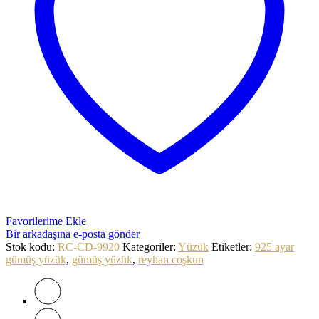
Favorilerime Ekle
Bir arkadaşına e-posta gönder
Stok kodu:
RC-CD-9920
Kategoriler:
Yüzük
Etiketler:
925 ayar
gümüş yüzük
,
gümüş yüzük
,
reyhan coşkun