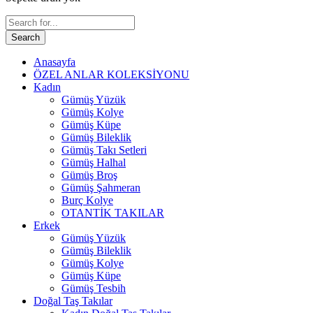
Search
Anasayfa
ÖZEL ANLAR KOLEKSİYONU
Kadın
Gümüş Yüzük
Gümüş Kolye
Gümüş Küpe
Gümüş Bileklik
Gümüş Takı Setleri
Gümüş Halhal
Gümüş Broş
Gümüş Şahmeran
Burç Kolye
OTANTİK TAKILAR
Erkek
Gümüş Yüzük
Gümüş Bileklik
Gümüş Kolye
Gümüş Küpe
Gümüş Tesbih
Doğal Taş Takılar