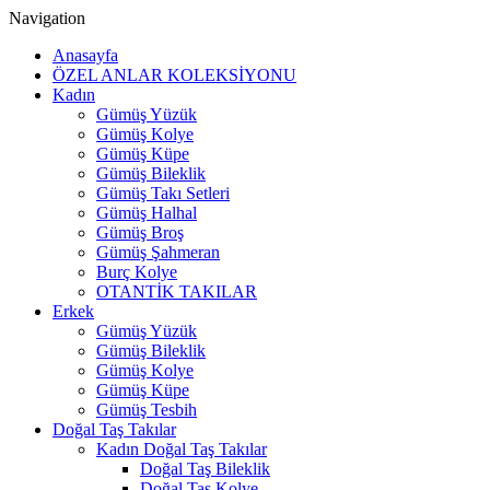
Navigation
Anasayfa
ÖZEL ANLAR KOLEKSİYONU
Kadın
Gümüş Yüzük
Gümüş Kolye
Gümüş Küpe
Gümüş Bileklik
Gümüş Takı Setleri
Gümüş Halhal
Gümüş Broş
Gümüş Şahmeran
Burç Kolye
OTANTİK TAKILAR
Erkek
Gümüş Yüzük
Gümüş Bileklik
Gümüş Kolye
Gümüş Küpe
Gümüş Tesbih
Doğal Taş Takılar
Kadın Doğal Taş Takılar
Doğal Taş Bileklik
Doğal Taş Kolye