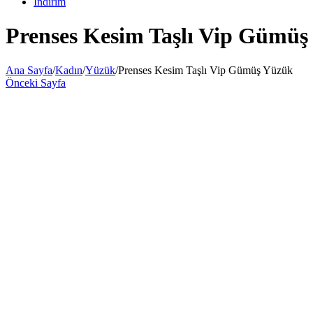
İndirim
Prenses Kesim Taşlı Vip Gümüş
Ana Sayfa
/
Kadın
/
Yüzük
/
Prenses Kesim Taşlı Vip Gümüş Yüzük
Önceki Sayfa