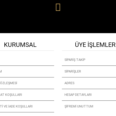
KURUMSAL
ÜYE İŞLEMLER
SIPARIŞ TAKIP
IM
SIPARIŞLER
SÖZLEŞMESI
ADRES
AT KOŞULLARI
HESAP DETAYLARI
I VE İADE KOŞULLARI
ŞIFREMI UNUTTUM