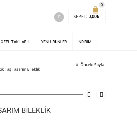
0
SEPET:
0,00
₺
E ÖZEL TAKILAR
YENI ÜRÜNLER
İNDIRIM
Önceki Sayfa
kik Taş Tasarım Bileklik
SARIM BILEKLIK