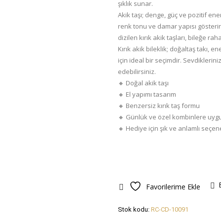
şıklık sunar.
Akik taşı; denge, güç ve pozitif ener
renk tonu ve damar yapısı gösterir.
dizilen kırık akik taşları, bileğe ra
Kırık akik bileklik; doğaltaş takı, e
için ideal bir seçimdir. Sevdiklerin
edebilirsiniz.
🔸 Doğal akik taşı
🔸 El yapımı tasarım
🔸 Benzersiz kırık taş formu
🔸 Günlük ve özel kombinlere uyg
🔸 Hediye için şık ve anlamlı seçe
Favorilerime Ekle
Stok kodu:
RC-CD-10091