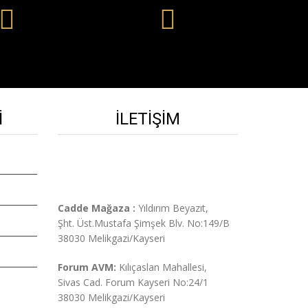
I
İLETIŞIM
Cadde Mağaza :
Yıldırım Beyazıt,
Şht. Üst.
Mustafa Şimşek Blv. No:149/B
38030 Melikgazi/Kayseri
Forum AVM:
Kılıçaslan Mahallesi,
Sivas Cad. Forum Kayseri No:24/1
38030 Melikgazi/Kayseri