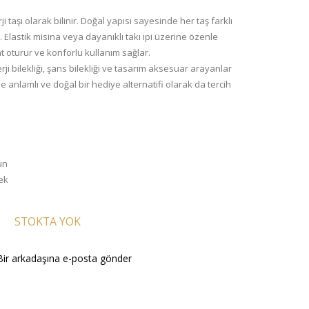
ji taşı olarak bilinir. Doğal yapısı sayesinde her taş farklı
 Elastik misina veya dayanıklı takı ipi üzerine özenle
hat oturur ve konforlu kullanım sağlar.
nerji bilekliği, şans bilekliği ve tasarım aksesuar arayanlar
ize anlamlı ve doğal bir hediye alternatifi olarak da tercih
un
nek
STOKTA YOK
Bir arkadaşına e-posta gönder