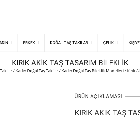
ADIN
ERKEK
DOĞAL TAŞ TAKILAR
ÇELIK
KIŞIY
KIRIK AKIK TAŞ TASARIM BILEKLIK
Takılar
/
Kadın Doğal Taş Takılar
/
Kadın Doğal Taş Bileklik Modelleri
/
Kırık A
ÜRÜN AÇIKLAMASI
KIRIK AKIK TAŞ TA