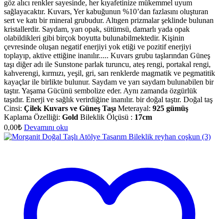
göz alıcı renkler sayesinde, her kıyafetinize mükemmel uyum
sağlayacaktır. Kuvars, Yer kabuğunun %10’dan fazlasını oluşturan
sert ve katı bir mineral grubudur. Altıgen prizmalar şeklinde bulunan
kristallerdir. Saydam, yarı opak, sütümsü, damarlı yada opak
olabildikleri gibi birçok boyutta bulunabilmektedir. Kişinin
çevresinde oluşan negatif enerjiyi yok etiği ve pozitif enerjiyi
toplayıp, aktive ettiğine inanılır..... Kuvars grubu taşlarından Güneş
taşı diğer adı ile Sunstone parlak turuncu, ateş rengi, portakal rengi,
kahverengi, kırmızı, yeşil, gri, sarı renklerde magmatik ve pegmatitik
kayaçlar ile birlikte bulunur. Saydam ve yarı saydam bulunabilen bir
taştır. Yaşama Gücünü sembolize eder. Aynı zamanda özgürlük
taşıdır. Enerji ve sağlık verirdiğine inanılır. bir doğal taştır. Doğal taş
Cinsi:
Çilek Kuvars ve Güneş Taşı
Meterayal:
925 gümüş
Kaplama Özelliği:
Gold
Bileklik Ölçüsü :
17cm
0,00
₺
Devamını oku