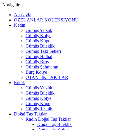
Navigation
Anasayfa
ÖZEL ANLAR KOLEKSİYONU
Kadın
Gümüş Yüzük
Gümüş Kolye
Gümüş Küpe
Gümüş Bileklik
Gümüş Takı Setleri
Gümüş Halhal
Gümüş Broş
Gümüş Şahmeran
Burç Kolye
OTANTİK TAKILAR
Erkek
Gümüş Yüzük
Gümüş Bileklik
Gümüş Kolye
Gümüş Küpe
Gümüş Tesbih
Doğal Taş Takılar
Kadın Doğal Taş Takılar
Doğal Taş Bileklik
Doğal Taş Kolye