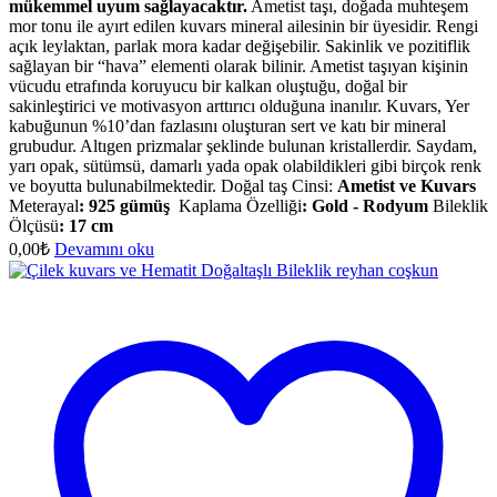
mükemmel uyum sağlayacaktır.
Ametist taşı, doğada muhteşem
mor tonu ile ayırt edilen kuvars mineral ailesinin bir üyesidir. Rengi
açık leylaktan, parlak mora kadar değişebilir. Sakinlik ve pozitiflik
sağlayan bir “hava” elementi olarak bilinir. Ametist taşıyan kişinin
vücudu etrafında koruyucu bir kalkan oluştuğu, doğal bir
sakinleştirici ve motivasyon arttırıcı olduğuna inanılır. Kuvars, Yer
kabuğunun %10’dan fazlasını oluşturan sert ve katı bir mineral
grubudur. Altıgen prizmalar şeklinde bulunan kristallerdir. Saydam,
yarı opak, sütümsü, damarlı yada opak olabildikleri gibi birçok renk
ve boyutta bulunabilmektedir. Doğal taş Cinsi:
Ametist ve Kuvars
Meterayal
:
925 gümüş
Kaplama Özelliği
:
Gold - Rodyum
Bileklik
Ölçüsü
:
17 cm
0,00
₺
Devamını oku