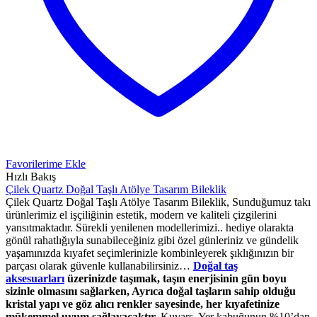
Favorilerime Ekle
Hızlı Bakış
Çilek Quartz Doğal Taşlı Atölye Tasarım Bileklik
Çilek Quartz Doğal Taşlı Atölye Tasarım Bileklik, Sunduğumuz takı
ürünlerimiz el işçiliğinin estetik, modern ve kaliteli çizgilerini
yansıtmaktadır. Sürekli yenilenen modellerimizi.. hediye olarakta
gönül rahatlığıyla sunabileceğiniz gibi özel günleriniz ve gündelik
yaşamınızda kıyafet seçimlerinizle kombinleyerek şıklığınızın bir
parçası olarak güvenle kullanabilirsiniz…
Doğal taş
aksesuarları
üzerinizde taşımak, taşın enerjisinin gün boyu
sizinle olmasını sağlarken, Ayrıca doğal taşların sahip olduğu
kristal yapı ve göz alıcı renkler sayesinde, her kıyafetinize
mükemmel uyum sağlayacaktır.
Kuvars, Yer kabuğunun %10’dan