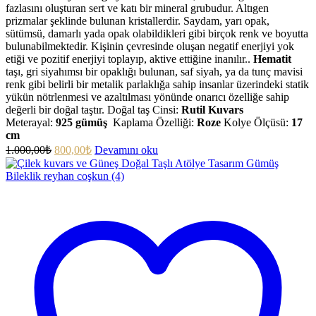
fazlasını oluşturan sert ve katı bir mineral grubudur. Altıgen
prizmalar şeklinde bulunan kristallerdir. Saydam, yarı opak,
sütümsü, damarlı yada opak olabildikleri gibi birçok renk ve boyutta
bulunabilmektedir. Kişinin çevresinde oluşan negatif enerjiyi yok
etiği ve pozitif enerjiyi toplayıp, aktive ettiğine inanılır..
Hematit
taşı, gri siyahımsı bir opaklığı bulunan, saf siyah, ya da tunç mavisi
renk gibi belirli bir metalik parlaklığa sahip insanlar üzerindeki statik
yükün nötrlenmesi ve azaltılması yönünde onarıcı özelliğe sahip
değerli bir doğal taştır. Doğal taş Cinsi:
Rutil Kuvars
Meterayal:
925 gümüş
Kaplama Özelliği:
Roze
Kolye Ölçüsü:
17
cm
1.000,00
₺
800,00
₺
Devamını oku