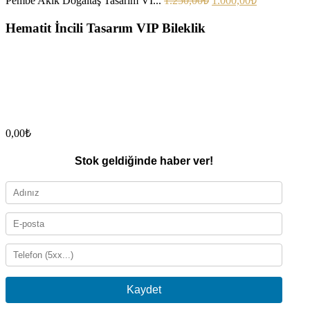
Pembe Akik Doğaltaş Tasarım VI...
1.250,00
₺
1.000,00
₺
Hematit İncili Tasarım VIP Bileklik
0,00
₺
Stok geldiğinde haber ver!
Kaydet