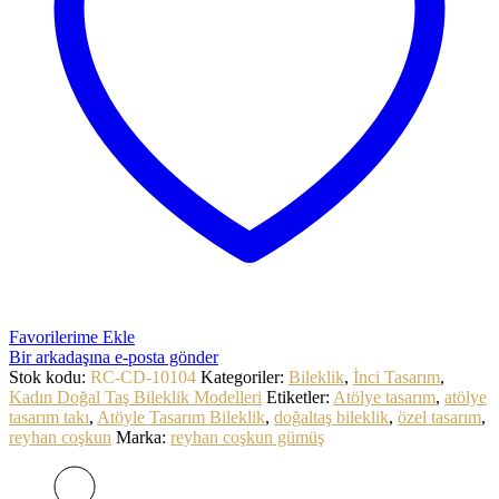
Favorilerime Ekle
Bir arkadaşına e-posta gönder
Stok kodu:
RC-CD-10104
Kategoriler:
Bileklik
,
İnci Tasarım
,
Kadın Doğal Taş Bileklik Modelleri
Etiketler:
Atölye tasarım
,
atölye
tasarım takı
,
Atöyle Tasarım Bileklik
,
doğaltaş bileklik
,
özel tasarım
,
reyhan coşkun
Marka:
reyhan coşkun gümüş