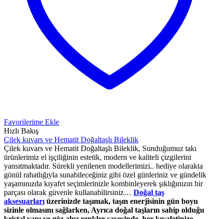
Favorilerime Ekle
Hızlı Bakış
Çilek kuvars ve Hematit Doğaltaşlı Bileklik
Çilek kuvars ve Hematit Doğaltaşlı Bileklik, Sunduğumuz takı
ürünlerimiz el işçiliğinin estetik, modern ve kaliteli çizgilerini
yansıtmaktadır. Sürekli yenilenen modellerimizi.. hediye olarakta
gönül rahatlığıyla sunabileceğiniz gibi özel günleriniz ve gündelik
yaşamınızda kıyafet seçimlerinizle kombinleyerek şıklığınızın bir
parçası olarak güvenle kullanabilirsiniz…
Doğal taş
aksesuarları
üzerinizde taşımak, taşın enerjisinin gün boyu
sizinle olmasını sağlarken, Ayrıca doğal taşların sahip olduğu
kristal yapı ve göz alıcı renkler sayesinde, her kıyafetinize