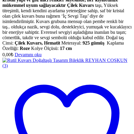
mükemmel uyum sağlayacaktır
Çilek Kuvars
taşı, Yüksek
titreşimli, kendi kendini ayarlama yeteneğine sahip, saf bir kristal
olan çilek kuvars buna rağmen ‘İç Sevgi Taşı’ diye de
isimlendirilmiştir. Kuvars grubuna mensup olan pembe renkli bir
taş.. oldukça nazik, sevgi dolu, destekleyici, yumuşak ve kucaklayıcı
bir enerjiye sahiptir. Evrensel sevgiyi aşıladığına inanılan bu taşın;
cömertlik, takdir ve sevgi sembolü olduğu kabul edilir. Doğal taş
Cinsi:
Çilek Kuvars, Hematit
Meterayal:
925 gümüş
Kaplama
Özelliği:
Roze
Kolye Ölçüsü:
17 cm
0,00
₺
Devamını oku