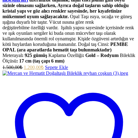
sizinle olmasını sağlarken, Ayrıca doğal taşların sahip olduğu
kristal yapı ve göz alıcı renkler sayesinde, her kıyafetinize
mükemmel uyum sağlayacaktır.
Opal Taşı ısıya, sıcağa ve güneş
ışığına duyarlı bir taştır. Vücut ısısına göre renk
değiştirebilme özelliği vardır. Işıltılı yapısı sayesinde içerisinde renk
ve ışık oyunları sergiler ki buda onun mücevher taşı olarak
kullanılmasında önemli rol oynamıştır. Kişide özgüveni artırdığın ve
kötü huylardan koruduğuna inananılır. Doğal taş Cinsi:
PEMBE
OPAL (ara aparatlarda hematit taşı bulunmaktadır)
Meterayal
: 925 gümüş
Kaplama Özelliği
: Gold – Rodyum
Bileklik
Ölçüsü
:
17 cm (taş çapı 6 mm)
1.500,00
₺
1.200,00
₺
Sepete Ekle