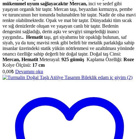
mükemmel uyum sağlayacaktır
Mercan,
inci ve sedef gibi
yaşayan organik bir taştır. Mercan taşı, beyazdan kırmızıya, pembe
ve turuncunun her tonunda bulunabilen bir taştır. Nadir de olsa mavi
renkte olabilmektedir. Opak ve mat bir taştır. Dünyadaki tüm sıcak
ve sığ denizlerde oluşan ve yaşayan canlı bir taştır. Bedenin
dengesini sağladığı, derin aşkı ve sevgiyi simgelediği inancı
yaygındır
.. Hematit
taşı, gri siyahımsı bir opaklığı bulunan, saf
siyah, ya da tunç mavisi renk gibi belirli bir metalik parlaklığa sahip
insanlar üzerindeki statik yükün nötrlenmesi ve azaltılması yönünde
onarıcı özelliğe sahip değerli bir doğal taştır. Doğal taş Cinsi:
Mercan, Hematit
Meterayal:
925 gümüş
Kaplama Özelliği:
Roze
Kolye Ölçüsü:
17 cm
0,00
₺
Devamını oku