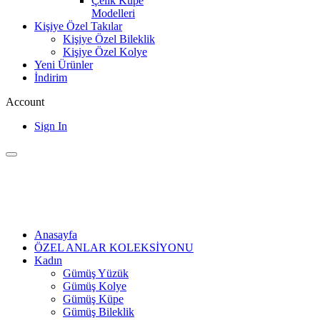
Çelik Küpe
Modelleri
Kişiye Özel Takılar
Kişiye Özel Bileklik
Kişiye Özel Kolye
Yeni Ürünler
İndirim
Account
Sign In
Anasayfa
ÖZEL ANLAR KOLEKSİYONU
Kadın
Gümüş Yüzük
Gümüş Kolye
Gümüş Küpe
Gümüş Bileklik