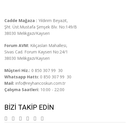
Cadde Mağaza :
Yıldırım Beyazıt,
Şht. Üst.
Mustafa Şimşek Blv. No:149/B
38030 Melikgazi/Kayseri
Forum AVM:
Kılıçaslan Mahallesi,
Sivas Cad. Forum Kayseri No:24/1
38030 Melikgazi/Kayseri
Müşteri Hiz.:
0 850 307 99 30
Whatsapp Hattı:
0 850 307 99 30
Mail:
info@reyhancoskun.com.tr
Çalışma Saatleri:
10:00 - 22:00
BIZI TAKIP EDIN