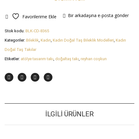
Bir arkadaşına e-posta gönder
Favorilerime Ekle
Stok kodu:
BLK-CD-8365
Kategoriler:
Bileklik
,
Kadın
,
Kadın Doğal Taş Bileklik Modelleri
,
Kadın
Doğal Taş Takılar
Etiketler:
atölye tasarım takı
,
doğaltaş takı
,
reyhan coşkun
İLGILI ÜRÜNLER