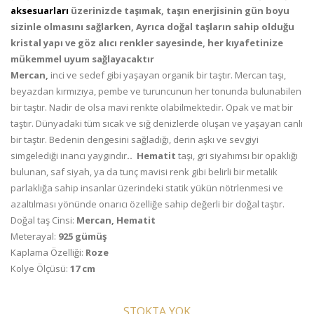
aksesuarları
üzerinizde taşımak, taşın enerjisinin gün boyu
sizinle olmasını sağlarken, Ayrıca doğal taşların sahip olduğu
kristal yapı ve göz alıcı renkler sayesinde, her kıyafetinize
mükemmel uyum sağlayacaktır
Mercan,
inci ve sedef gibi yaşayan organik bir taştır. Mercan taşı,
beyazdan kırmızıya, pembe ve turuncunun her tonunda bulunabilen
bir taştır. Nadir de olsa mavi renkte olabilmektedir. Opak ve mat bir
taştır. Dünyadaki tüm sıcak ve sığ denizlerde oluşan ve yaşayan canlı
bir taştır. Bedenin dengesini sağladığı, derin aşkı ve sevgiyi
simgelediği inancı yaygındır
.. Hematit
taşı, gri siyahımsı bir opaklığı
bulunan, saf siyah, ya da tunç mavisi renk gibi belirli bir metalik
parlaklığa sahip insanlar üzerindeki statik yükün nötrlenmesi ve
azaltılması yönünde onarıcı özelliğe sahip değerli bir doğal taştır.
Doğal taş Cinsi:
Mercan, Hematit
Meterayal:
925 gümüş
Kaplama Özelliği:
Roze
Kolye Ölçüsü:
17 cm
STOKTA YOK