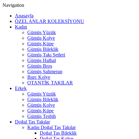
Navigation
Anasayfa
ÖZEL ANLAR KOLEKSİYONU
Kadın
Gümüş Yüzük
Gümüş Kolye
Gümüş Küpe
Gümüş Bileklik
Gümüş Takı Setleri
Gümüş Halhal
Gümüş Broş
Gümüş Şahmeran
Burç Kolye
OTANTİK TAKILAR
Erkek
Gümüş Yüzük
Gümüş Bileklik
Gümüş Kolye
Gümüş Küpe
Gümüş Tesbih
Doğal Taş Takılar
Kadın Doğal Taş Takılar
Doğal Taş Bileklik
Doğal Taş Kolye