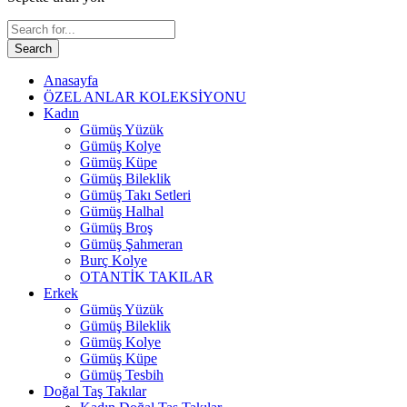
Search
Anasayfa
ÖZEL ANLAR KOLEKSİYONU
Kadın
Gümüş Yüzük
Gümüş Kolye
Gümüş Küpe
Gümüş Bileklik
Gümüş Takı Setleri
Gümüş Halhal
Gümüş Broş
Gümüş Şahmeran
Burç Kolye
OTANTİK TAKILAR
Erkek
Gümüş Yüzük
Gümüş Bileklik
Gümüş Kolye
Gümüş Küpe
Gümüş Tesbih
Doğal Taş Takılar