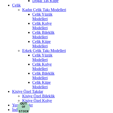
Doğal Taş Küpe
Çelik
Kadın Çelik Takı Modelleri
Çelik Yüzük
Modelleri
Çelik Kolye
Modelleri
Çelik Bileklik
Modelleri
Çelik Küpe
Modelleri
Erkek Çelik Takı Modelleri
Çelik Yüzük
Modelleri
Çelik Kolye
Modelleri
Çelik Bileklik
Modelleri
Çelik Küpe
Modelleri
Kişiye Özel Takılar
Kişiye Özel Bileklik
Kişiye Özel Kolye
OUT
OUT
OUT
OUT
OUT
OUT
OUT
OUT
OUT
Yeni Ürünler
OF
OF
OF
OF
OF
OF
OF
OF
OF
İndirim
STOCK
STOCK
STOCK
STOCK
STOCK
STOCK
STOCK
STOCK
STOCK