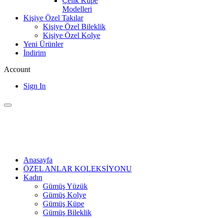
Çelik Küpe
Modelleri
Kişiye Özel Takılar
Kişiye Özel Bileklik
Kişiye Özel Kolye
Yeni Ürünler
İndirim
Account
Sign In
Anasayfa
ÖZEL ANLAR KOLEKSİYONU
Kadın
Gümüş Yüzük
Gümüş Kolye
Gümüş Küpe
Gümüş Bileklik