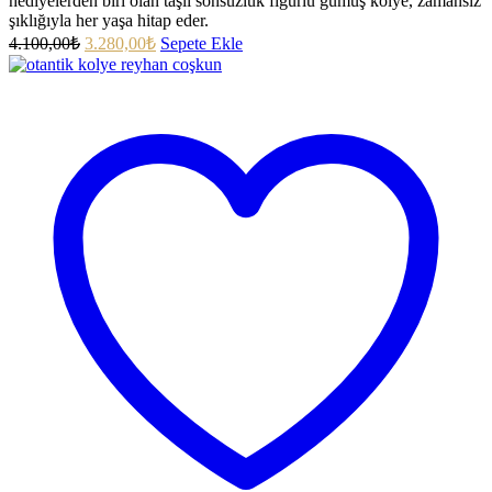
hediyelerden biri olan taşlı sonsuzluk figürlü gümüş kolye, zamansız
şıklığıyla her yaşa hitap eder.
4.100,00
₺
3.280,00
₺
Sepete Ekle