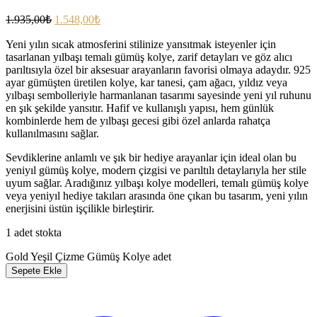
1.935,00
₺
1.548,00
₺
Yeni yılın sıcak atmosferini stilinize yansıtmak isteyenler için
tasarlanan yılbaşı temalı gümüş kolye, zarif detayları ve göz alıcı
parıltısıyla özel bir aksesuar arayanların favorisi olmaya adaydır. 925
ayar gümüşten üretilen kolye, kar tanesi, çam ağacı, yıldız veya
yılbaşı sembolleriyle harmanlanan tasarımı sayesinde yeni yıl ruhunu
en şık şekilde yansıtır. Hafif ve kullanışlı yapısı, hem günlük
kombinlerde hem de yılbaşı gecesi gibi özel anlarda rahatça
kullanılmasını sağlar.
Sevdiklerine anlamlı ve şık bir hediye arayanlar için ideal olan bu
yeniyıl gümüş kolye, modern çizgisi ve parıltılı detaylarıyla her stile
uyum sağlar. Aradığınız yılbaşı kolye modelleri, temalı gümüş kolye
veya yeniyıl hediye takıları arasında öne çıkan bu tasarım, yeni yılın
enerjisini üstün işçilikle birleştirir.
1 adet stokta
Gold Yeşil Çizme Gümüş Kolye adet
Sepete Ekle