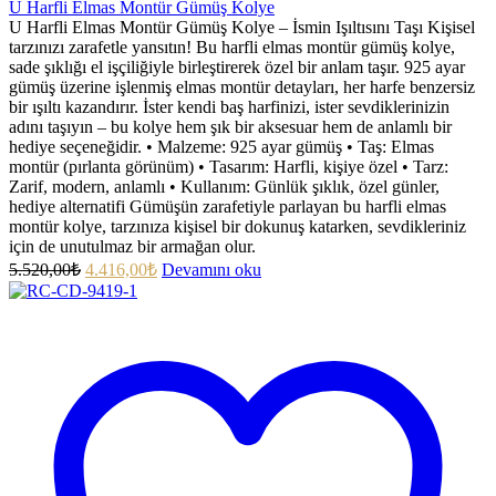
U Harfli Elmas Montür Gümüş Kolye
U Harfli Elmas Montür Gümüş Kolye – İsmin Işıltısını Taşı Kişisel
tarzınızı zarafetle yansıtın! Bu harfli elmas montür gümüş kolye,
sade şıklığı el işçiliğiyle birleştirerek özel bir anlam taşır. 925 ayar
gümüş üzerine işlenmiş elmas montür detayları, her harfe benzersiz
bir ışıltı kazandırır. İster kendi baş harfinizi, ister sevdiklerinizin
adını taşıyın – bu kolye hem şık bir aksesuar hem de anlamlı bir
hediye seçeneğidir. • Malzeme: 925 ayar gümüş • Taş: Elmas
montür (pırlanta görünüm) • Tasarım: Harfli, kişiye özel • Tarz:
Zarif, modern, anlamlı • Kullanım: Günlük şıklık, özel günler,
hediye alternatifi Gümüşün zarafetiyle parlayan bu harfli elmas
montür kolye, tarzınıza kişisel bir dokunuş katarken, sevdikleriniz
için de unutulmaz bir armağan olur.
5.520,00
₺
4.416,00
₺
Devamını oku