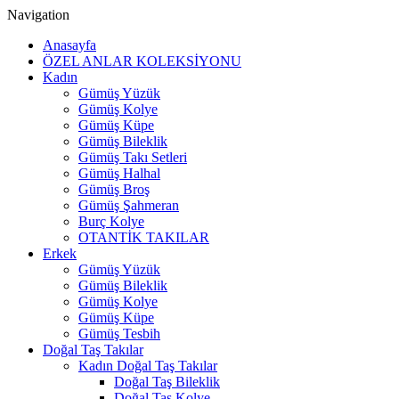
Navigation
Anasayfa
ÖZEL ANLAR KOLEKSİYONU
Kadın
Gümüş Yüzük
Gümüş Kolye
Gümüş Küpe
Gümüş Bileklik
Gümüş Takı Setleri
Gümüş Halhal
Gümüş Broş
Gümüş Şahmeran
Burç Kolye
OTANTİK TAKILAR
Erkek
Gümüş Yüzük
Gümüş Bileklik
Gümüş Kolye
Gümüş Küpe
Gümüş Tesbih
Doğal Taş Takılar
Kadın Doğal Taş Takılar
Doğal Taş Bileklik
Doğal Taş Kolye