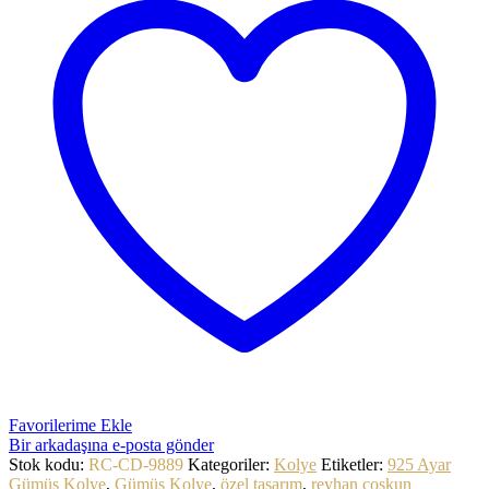
Favorilerime Ekle
Bir arkadaşına e-posta gönder
Stok kodu:
RC-CD-9889
Kategoriler:
Kolye
Etiketler:
925 Ayar
Gümüş Kolye
,
Gümüş Kolye
,
özel tasarım
,
reyhan coşkun