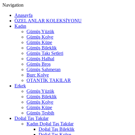
Navigation
Anasayfa
ÖZEL ANLAR KOLEKSİYONU
Kadın
Gümüş Yüzük
Gümüş Kolye
Gümüş Küpe
Gümüş Bileklik
Gümüş Takı Setleri
Gümüş Halhal
Gümüş Broş
Gümüş Şahmeran
Burç Kolye
OTANTİK TAKILAR
Erkek
Gümüş Yüzük
Gümüş Bileklik
Gümüş Kolye
Gümüş Küpe
Gümüş Tesbih
Doğal Taş Takılar
Kadın Doğal Taş Takılar
Doğal Taş Bileklik
Doğal Taş Kolye