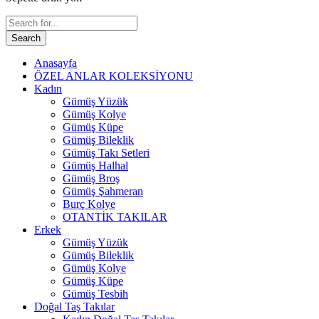
Search
Anasayfa
ÖZEL ANLAR KOLEKSİYONU
Kadın
Gümüş Yüzük
Gümüş Kolye
Gümüş Küpe
Gümüş Bileklik
Gümüş Takı Setleri
Gümüş Halhal
Gümüş Broş
Gümüş Şahmeran
Burç Kolye
OTANTİK TAKILAR
Erkek
Gümüş Yüzük
Gümüş Bileklik
Gümüş Kolye
Gümüş Küpe
Gümüş Tesbih
Doğal Taş Takılar