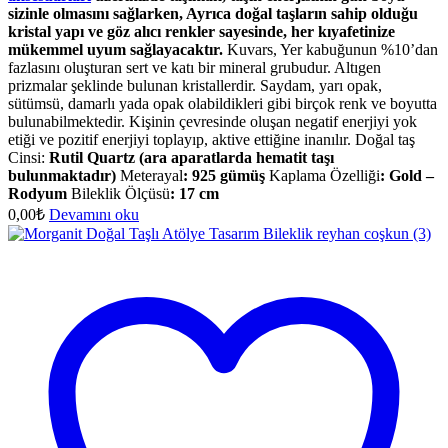
sizinle olmasını sağlarken, Ayrıca doğal taşların sahip olduğu
kristal yapı ve göz alıcı renkler sayesinde, her kıyafetinize
mükemmel uyum sağlayacaktır.
Kuvars, Yer kabuğunun %10’dan
fazlasını oluşturan sert ve katı bir mineral grubudur. Altıgen
prizmalar şeklinde bulunan kristallerdir. Saydam, yarı opak,
sütümsü, damarlı yada opak olabildikleri gibi birçok renk ve boyutta
bulunabilmektedir. Kişinin çevresinde oluşan negatif enerjiyi yok
etiği ve pozitif enerjiyi toplayıp, aktive ettiğine inanılır. Doğal taş
Cinsi:
Rutil Quartz (ara aparatlarda hematit taşı
bulunmaktadır)
Meterayal
: 925 gümüş
Kaplama Özelliği
: Gold –
Rodyum
Bileklik Ölçüsü
:
17 cm
0,00
₺
Devamını oku