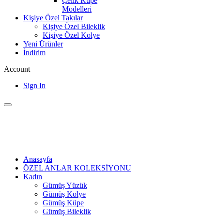
Çelik Küpe
Modelleri
Kişiye Özel Takılar
Kişiye Özel Bileklik
Kişiye Özel Kolye
Yeni Ürünler
İndirim
Account
Sign In
Anasayfa
ÖZEL ANLAR KOLEKSİYONU
Kadın
Gümüş Yüzük
Gümüş Kolye
Gümüş Küpe
Gümüş Bileklik