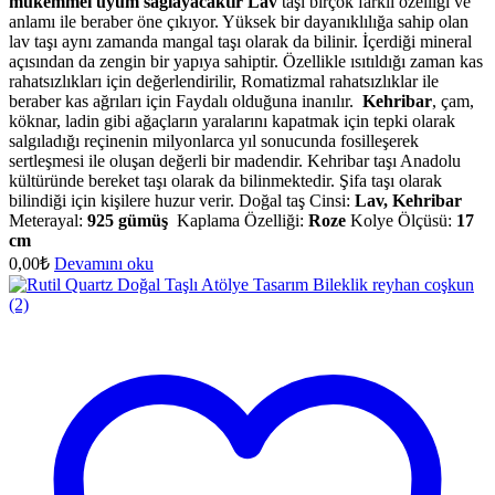
mükemmel uyum sağlayacaktır
Lav
taşı birçok farklı özelliği ve
anlamı ile beraber öne çıkıyor. Yüksek bir dayanıklılığa sahip olan
lav taşı aynı zamanda mangal taşı olarak da bilinir. İçerdiği mineral
açısından da zengin bir yapıya sahiptir. Özellikle ısıtıldığı zaman kas
rahatsızlıkları için değerlendirilir, Romatizmal rahatsızlıklar ile
beraber kas ağrıları için Faydalı olduğuna inanılır.
Kehribar
, çam,
köknar, ladin gibi ağaçların yaralarını kapatmak için tepki olarak
salgıladığı reçinenin milyonlarca yıl sonucunda fosilleşerek
sertleşmesi ile oluşan değerli bir madendir. Kehribar taşı Anadolu
kültüründe bereket taşı olarak da bilinmektedir. Şifa taşı olarak
bilindiği için kişilere huzur verir. Doğal taş Cinsi:
Lav, Kehribar
Meterayal:
925 gümüş
Kaplama Özelliği:
Roze
Kolye Ölçüsü:
17
cm
0,00
₺
Devamını oku