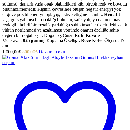
sütümsü, damarlı yada opak olabildikleri gibi birçok renk ve boyutta
bulunabilmektedir. Kişinin çevresinde oluşan negatif enerjiyi yok
etiği ve pozitif enerjiyi toplayıp, aktive ettiğine inanılır..
Hematit
taşı, gri siyahımsı bir opaklığı bulunan, saf siyah, ya da tunç mavisi
renk gibi belirli bir metalik parlaklığa sahip insanlar üzerindeki statik
yükün nötrlenmesi ve azaltılması yönünde onarıcı özelliğe sahip
değerli bir doğal taştır. Doğal taş Cinsi:
Rutil Kuvars
Meterayal:
925 gümüş
Kaplama Özelliği:
Roze
Kolye Ölçüsü:
17
cm
1.000,00
₺
800,00
₺
Devamını oku