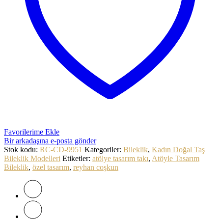
Favorilerime Ekle
Bir arkadaşına e-posta gönder
Stok kodu:
RC-CD-9951
Kategoriler:
Bileklik
,
Kadın Doğal Taş
Bileklik Modelleri
Etiketler:
atölye tasarım takı
,
Atöyle Tasarım
Bileklik
,
özel tasarım
,
reyhan coşkun