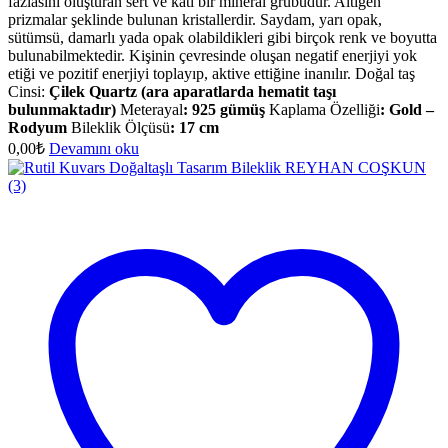
fazlasını oluşturan sert ve katı bir mineral grubudur. Altıgen
prizmalar şeklinde bulunan kristallerdir. Saydam, yarı opak,
sütümsü, damarlı yada opak olabildikleri gibi birçok renk ve boyutta
bulunabilmektedir. Kişinin çevresinde oluşan negatif enerjiyi yok
etiği ve pozitif enerjiyi toplayıp, aktive ettiğine inanılır. Doğal taş
Cinsi:
Çilek Quartz (ara aparatlarda hematit taşı
bulunmaktadır)
Meterayal
: 925 gümüş
Kaplama Özelliği
: Gold –
Rodyum
Bileklik Ölçüsü
:
17 cm
0,00
₺
Devamını oku