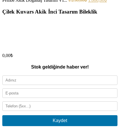
Pembe Akik Doğaltaş Tasarım VI...
1.250,00
₺
1.000,00
₺
Çilek Kuvars Akik İnci Tasarım Bileklik
0,00
₺
Stok geldiğinde haber ver!
Kaydet