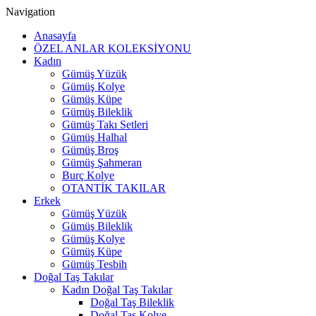
Navigation
Anasayfa
ÖZEL ANLAR KOLEKSİYONU
Kadın
Gümüş Yüzük
Gümüş Kolye
Gümüş Küpe
Gümüş Bileklik
Gümüş Takı Setleri
Gümüş Halhal
Gümüş Broş
Gümüş Şahmeran
Burç Kolye
OTANTİK TAKILAR
Erkek
Gümüş Yüzük
Gümüş Bileklik
Gümüş Kolye
Gümüş Küpe
Gümüş Tesbih
Doğal Taş Takılar
Kadın Doğal Taş Takılar
Doğal Taş Bileklik
Doğal Taş Kolye