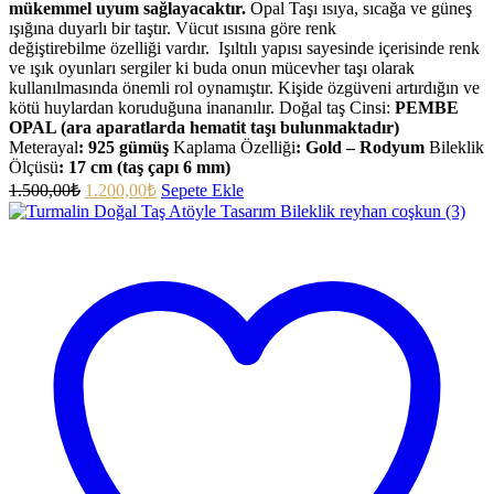
mükemmel uyum sağlayacaktır.
Opal Taşı ısıya, sıcağa ve güneş
ışığına duyarlı bir taştır. Vücut ısısına göre renk
değiştirebilme özelliği vardır. Işıltılı yapısı sayesinde içerisinde renk
ve ışık oyunları sergiler ki buda onun mücevher taşı olarak
kullanılmasında önemli rol oynamıştır. Kişide özgüveni artırdığın ve
kötü huylardan koruduğuna inananılır. Doğal taş Cinsi:
PEMBE
OPAL (ara aparatlarda hematit taşı bulunmaktadır)
Meterayal
: 925 gümüş
Kaplama Özelliği
: Gold – Rodyum
Bileklik
Ölçüsü
:
17 cm (taş çapı 6 mm)
1.500,00
₺
1.200,00
₺
Sepete Ekle