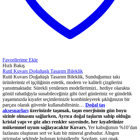
Favorilerime Ekle
Hızlı Bakış
Rutil Kuvars Doğaltaşlı Tasarım Bileklik
Rutil Kuvars Doğaltaşlı Tasarım Bileklik, Sunduğumuz takı
ürünlerimiz el işçiliğinin estetik, modern ve kaliteli çizgilerini
yansıtmaktadır. Sürekli yenilenen modellerimizi.. hediye olarakta
gönül rahatlığıyla sunabileceğiniz gibi özel günleriniz ve gündelik
yaşamınızda kıyafet seçimlerinizle kombinleyerek şıklığınızın bir
parçası olarak güvenle kullanabilirsiniz…
Doğal taş
aksesuarları
üzerinizde taşımak, taşın enerjisinin gün boyu
sizinle olmasını sağlarken, Ayrıca doğal taşların sahip olduğu
kristal yapı ve göz alıcı renkler sayesinde, her kıyafetinize
mükemmel uyum sağlayacaktır
Kuvars
, Yer kabuğunun %10’dan
fazlasını oluşturan sert ve katı bir mineral grubudur. Altıgen
prizmalar şeklinde bulunan kristallerdir. Saydam, yarı opak,