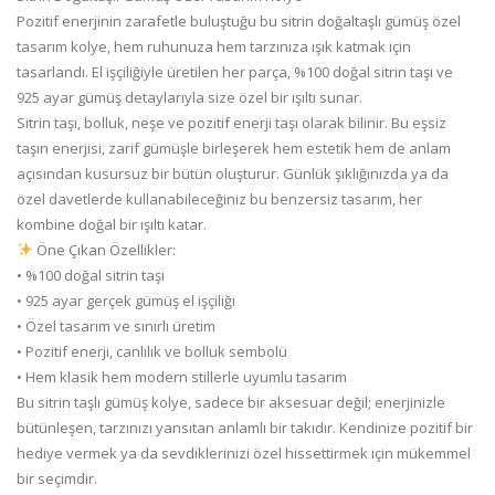
Pozitif enerjinin zarafetle buluştuğu bu sitrin doğaltaşlı gümüş özel
tasarım kolye, hem ruhunuza hem tarzınıza ışık katmak için
tasarlandı. El işçiliğiyle üretilen her parça, %100 doğal sitrin taşı ve
925 ayar gümüş detaylarıyla size özel bir ışıltı sunar.
Sitrin taşı, bolluk, neşe ve pozitif enerji taşı olarak bilinir. Bu eşsiz
taşın enerjisi, zarif gümüşle birleşerek hem estetik hem de anlam
açısından kusursuz bir bütün oluşturur. Günlük şıklığınızda ya da
özel davetlerde kullanabileceğiniz bu benzersiz tasarım, her
kombine doğal bir ışıltı katar.
Öne Çıkan Özellikler:
• %100 doğal sitrin taşı
• 925 ayar gerçek gümüş el işçiliği
• Özel tasarım ve sınırlı üretim
• Pozitif enerji, canlılık ve bolluk sembolü
• Hem klasik hem modern stillerle uyumlu tasarım
Bu sitrin taşlı gümüş kolye, sadece bir aksesuar değil; enerjinizle
bütünleşen, tarzınızı yansıtan anlamlı bir takıdır. Kendinize pozitif bir
hediye vermek ya da sevdiklerinizi özel hissettirmek için mükemmel
bir seçimdir.