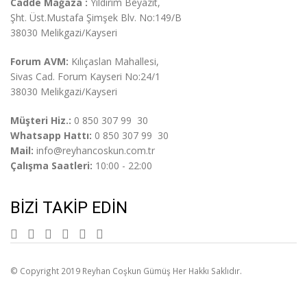
Cadde Mağaza :
Yıldırım Beyazıt,
Şht. Üst.
Mustafa Şimşek Blv. No:149/B
38030 Melikgazi/Kayseri
Forum AVM:
Kılıçaslan Mahallesi,
Sivas Cad. Forum Kayseri No:24/1
38030 Melikgazi/Kayseri
Müşteri Hiz.:
0 850 307 99 30
Whatsapp Hattı:
0 850 307 99 30
Mail:
info@reyhancoskun.com.tr
Çalışma Saatleri:
10:00 - 22:00
BIZI TAKIP EDIN
© Copyright 2019 Reyhan Coşkun Gümüş Her Hakkı Saklıdır.