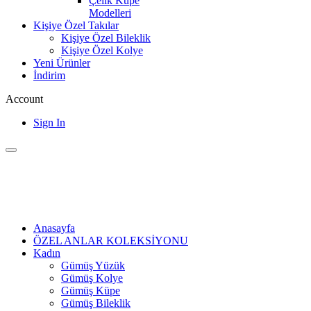
Çelik Küpe
Modelleri
Kişiye Özel Takılar
Kişiye Özel Bileklik
Kişiye Özel Kolye
Yeni Ürünler
İndirim
Account
Sign In
Anasayfa
ÖZEL ANLAR KOLEKSİYONU
Kadın
Gümüş Yüzük
Gümüş Kolye
Gümüş Küpe
Gümüş Bileklik