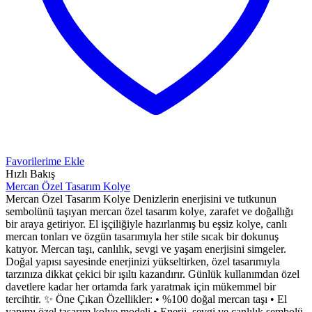
Favorilerime Ekle
Hızlı Bakış
Mercan Özel Tasarım Kolye
Mercan Özel Tasarım Kolye Denizlerin enerjisini ve tutkunun
sembolünü taşıyan mercan özel tasarım kolye, zarafet ve doğallığı
bir araya getiriyor. El işçiliğiyle hazırlanmış bu eşsiz kolye, canlı
mercan tonları ve özgün tasarımıyla her stile sıcak bir dokunuş
katıyor. Mercan taşı, canlılık, sevgi ve yaşam enerjisini simgeler.
Doğal yapısı sayesinde enerjinizi yükseltirken, özel tasarımıyla
tarzınıza dikkat çekici bir ışıltı kazandırır. Günlük kullanımdan özel
davetlere kadar her ortamda fark yaratmak için mükemmel bir
tercihtir. ✨ Öne Çıkan Özellikler: • %100 doğal mercan taşı • El
yapımı özel tasarım kolye modeli • Enerji, sevgi ve canlılık sembolü