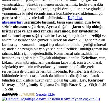
yansıtmaktadır. Sürekli yenilenen modellerimizi.. hediye olarakta
gönül rahatlığıyla sunabileceğiniz gibi özel günleriniz ve gündelik
yaşamınızda kıyafet seçimlerinizle kombinleyerek şıklığınızın bir
parçası olarak güvenle kullanabilirsiniz…
Doğal taş
aksesuarları
üzerinizde taşımak, taşın enerjisinin gün boyu
sizinle olmasını sağlarken, Ayrıca doğal taşların sahip olduğu
kristal yapı ve göz alıcı renkler sayesinde, her kıyafetinize
mükemmel uyum sağlayacaktır
Lav
taşı birçok farklı özelliği ve
anlamı ile beraber öne çıkıyor. Yüksek bir dayanıklılığa sahip olan
lav taşı aynı zamanda mangal taşı olarak da bilinir. İçerdiği mineral
açısından da zengin bir yapıya sahiptir. Özellikle ısıtıldığı zaman kas
rahatsızlıkları için değerlendirilir, Romatizmal rahatsızlıklar ile
beraber kas ağrıları için Faydalı olduğuna inanılır.
Kehribar
, çam,
köknar, ladin gibi ağaçların yaralarını kapatmak için tepki olarak
salgıladığı reçinenin milyonlarca yıl sonucunda fosilleşerek
sertleşmesi ile oluşan değerli bir madendir. Kehribar taşı Anadolu
kültüründe bereket taşı olarak da bilinmektedir. Şifa taşı olarak
bilindiği için kişilere huzur verir. Doğal taş Cinsi:
Lav, Kehribar
Meterayal:
925 gümüş
Kaplama Özelliği:
Roze
Kolye Ölçüsü:
40
+ 5 cm
2.200,00
₺
1.760,00
₺
Sepete Ekle