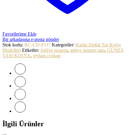
Favorilerime Ekle
Bir arkadaşına e-posta gönder
Stok kodu:
RC-CD-9537
Kategoriler:
Kadın Doğal Taş Kolye
Modelleri
Etiketler:
Atölye tasarım
,
atölye tasarım takı
,
GÜNEŞ
TAŞI KOLYE
,
reyhan coşkun
İlgili Ürünler