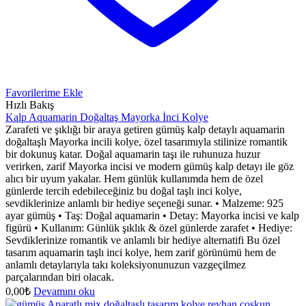
Favorilerime Ekle
Hızlı Bakış
Kalp Aquamarin Doğaltaş Mayorka İnci Kolye
Zarafeti ve şıklığı bir araya getiren gümüş kalp detaylı aquamarin
doğaltaşlı Mayorka incili kolye, özel tasarımıyla stilinize romantik
bir dokunuş katar. Doğal aquamarin taşı ile ruhunuza huzur
verirken, zarif Mayorka incisi ve modern gümüş kalp detayı ile göz
alıcı bir uyum yakalar. Hem günlük kullanımda hem de özel
günlerde tercih edebileceğiniz bu doğal taşlı inci kolye,
sevdiklerinize anlamlı bir hediye seçeneği sunar. • Malzeme: 925
ayar gümüş • Taş: Doğal aquamarin • Detay: Mayorka incisi ve kalp
figürü • Kullanım: Günlük şıklık & özel günlerde zarafet • Hediye:
Sevdiklerinize romantik ve anlamlı bir hediye alternatifi Bu özel
tasarım aquamarin taşlı inci kolye, hem zarif görünümü hem de
anlamlı detaylarıyla takı koleksiyonunuzun vazgeçilmez
parçalarından biri olacak.
0,00
₺
Devamını oku