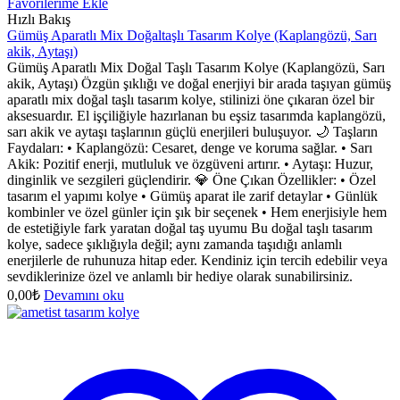
Favorilerime Ekle
Hızlı Bakış
Gümüş Aparatlı Mix Doğaltaşlı Tasarım Kolye (Kaplangözü, Sarı
akik, Aytaşı)
Gümüş Aparatlı Mix Doğal Taşlı Tasarım Kolye (Kaplangözü, Sarı
akik, Aytaşı) Özgün şıklığı ve doğal enerjiyi bir arada taşıyan gümüş
aparatlı mix doğal taşlı tasarım kolye, stilinizi öne çıkaran özel bir
aksesuardır. El işçiliğiyle hazırlanan bu eşsiz tasarımda kaplangözü,
sarı akik ve aytaşı taşlarının güçlü enerjileri buluşuyor. 🌙 Taşların
Faydaları: • Kaplangözü: Cesaret, denge ve koruma sağlar. • Sarı
Akik: Pozitif enerji, mutluluk ve özgüveni artırır. • Aytaşı: Huzur,
dinginlik ve sezgileri güçlendirir. 💎 Öne Çıkan Özellikler: • Özel
tasarım el yapımı kolye • Gümüş aparat ile zarif detaylar • Günlük
kombinler ve özel günler için şık bir seçenek • Hem enerjisiyle hem
de estetiğiyle fark yaratan doğal taş uyumu Bu doğal taşlı tasarım
kolye, sadece şıklığıyla değil; aynı zamanda taşıdığı anlamlı
enerjilerle de ruhunuza hitap eder. Kendiniz için tercih edebilir veya
sevdiklerinize özel ve anlamlı bir hediye olarak sunabilirsiniz.
0,00
₺
Devamını oku