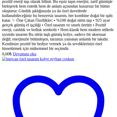
pozitif enerji taşı olarak bilinir. Bu eşsiz taşın enerjisi, zarif gümüşle
birleşerek hem estetik hem de anlam açısından kusursuz bir bütün
oluşturur. Günlük şıklığınızda ya da özel davetlerde
kullanabileceğiniz bu benzersiz tasarım, her kombine doğal bir ışıltı
katar. ✨ Öne Çıkan Özellikler: • %100 doğal sitrin taşı • 925 ayar
gerçek gümüş el işçiliği • Özel tasarım ve sınırlı üretim • Pozitif
enerji, canlılık ve bolluk sembolü • Hem klasik hem modern stillerle
uyumlu tasarım Bu sitrin taşlı gümüş kolye, sadece bir aksesuar
değil; enerjinizle bütünleşen, tarzınızı yansıtan anlamlı bir takıdır.
Kendinize pozitif bir hediye vermek ya da sevdiklerinizi özel
hissettirmek için mükemmel bir seçimdir.
0,00
₺
Devamını oku