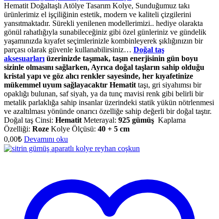
Hematit Doğaltaşlı Atölye Tasarım Kolye, Sunduğumuz takı
ürünlerimiz el işçiliğinin estetik, modern ve kaliteli çizgilerini
yansıtmaktadır. Sürekli yenilenen modellerimizi.. hediye olarakta
gönül rahatlığıyla sunabileceğiniz gibi özel günleriniz ve gündelik
yaşamınızda kıyafet seçimlerinizle kombinleyerek şıklığınızın bir
parçası olarak güvenle kullanabilirsiniz…
Doğal taş
aksesuarları
üzerinizde taşımak, taşın enerjisinin gün boyu
sizinle olmasını sağlarken, Ayrıca doğal taşların sahip olduğu
kristal yapı ve göz alıcı renkler sayesinde, her kıyafetinize
mükemmel uyum sağlayacaktır
Hematit
taşı, gri siyahımsı bir
opaklığı bulunan, saf siyah, ya da tunç mavisi renk gibi belirli bir
metalik parlaklığa sahip insanlar üzerindeki statik yükün nötrlenmesi
ve azaltılması yönünde onarıcı özelliğe sahip değerli bir doğal taştır.
Doğal taş Cinsi:
Hematit
Meterayal:
925 gümüş
Kaplama
Özelliği:
Roze
Kolye Ölçüsü:
40 + 5 cm
0,00
₺
Devamını oku