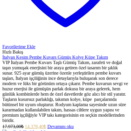
Favorilerime Ekle
Hızlı Bakış
İtalyan Kesim Pembe Kuvars Gümüş Kolye Küpe Takım
VIP İtalyan Pembe Kuvars Taşlı Gümüş Takım, zarafeti ve doğal
taşın yumuşak enerjisini bir araya getiren özel tasarım bir şıklık
sunar. 925 ayar gümüş üzerine özenle yerleştirilen pembe kuvars
taşları, İtalyan işçiliğinin ince detaylarıyla buluşarak son derece
modern ve lüks bir görünüm ortaya çıkarır. Pembe kuvarsın sevgi ve
huzur enerjisi ile gümüşün parlak dokusu bir araya gelerek, hem
günlük kombinlerde hem de özel davetlerde göz alıcı bir stil yaratır.
Taşların kusursuz parlaklığı, takımın kolye, küpe parçalarında
bütünsel bir uyum oluşturur. Rodyum kaplama sayesinde uzun süre
kararmadan kullanılabilen takım, hassas ciltlere uygun yapısı ve
premium işçiliğiyle VIP takı kategorisinin en seçkin modellerinden
biridir.
17.973,00
₺
14.378,40
₺
Devamını oku