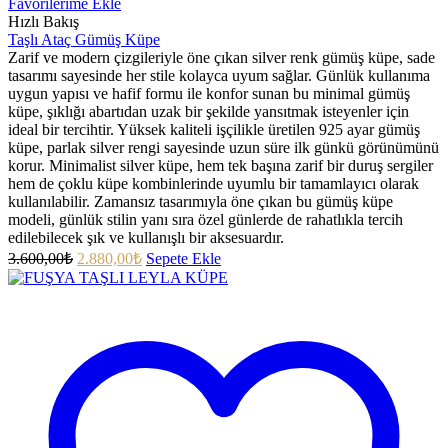
Favorilerime Ekle
Hızlı Bakış
Taşlı Ataç Gümüş Küpe
Zarif ve modern çizgileriyle öne çıkan silver renk gümüş küpe, sade
tasarımı sayesinde her stile kolayca uyum sağlar. Günlük kullanıma
uygun yapısı ve hafif formu ile konfor sunan bu minimal gümüş
küpe, şıklığı abartıdan uzak bir şekilde yansıtmak isteyenler için
ideal bir tercihtir. Yüksek kaliteli işçilikle üretilen 925 ayar gümüş
küpe, parlak silver rengi sayesinde uzun süre ilk günkü görünümünü
korur. Minimalist silver küpe, hem tek başına zarif bir duruş sergiler
hem de çoklu küpe kombinlerinde uyumlu bir tamamlayıcı olarak
kullanılabilir. Zamansız tasarımıyla öne çıkan bu gümüş küpe
modeli, günlük stilin yanı sıra özel günlerde de rahatlıkla tercih
edilebilecek şık ve kullanışlı bir aksesuardır.
3.600,00
₺
2.880,00
₺
Sepete Ekle