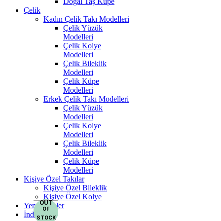
Doğal Taş Küpe
Çelik
Kadın Çelik Takı Modelleri
Çelik Yüzük
Modelleri
Çelik Kolye
Modelleri
Çelik Bileklik
Modelleri
Çelik Küpe
Modelleri
Erkek Çelik Takı Modelleri
Çelik Yüzük
Modelleri
Çelik Kolye
Modelleri
Çelik Bileklik
Modelleri
Çelik Küpe
Modelleri
Kişiye Özel Takılar
Kişiye Özel Bileklik
Kişiye Özel Kolye
OUT
OUT
OUT
OUT
OUT
OUT
OUT
OUT
Yeni Ürünler
OF
OF
OF
OF
OF
OF
OF
OF
İndirim
STOCK
STOCK
STOCK
STOCK
STOCK
STOCK
STOCK
STOCK