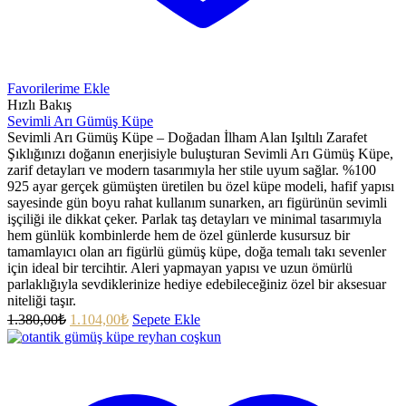
Favorilerime Ekle
Hızlı Bakış
Sevimli Arı Gümüş Küpe
Sevimli Arı Gümüş Küpe – Doğadan İlham Alan Işıltılı Zarafet
Şıklığınızı doğanın enerjisiyle buluşturan Sevimli Arı Gümüş Küpe,
zarif detayları ve modern tasarımıyla her stile uyum sağlar. %100
925 ayar gerçek gümüşten üretilen bu özel küpe modeli, hafif yapısı
sayesinde gün boyu rahat kullanım sunarken, arı figürünün sevimli
işçiliği ile dikkat çeker. Parlak taş detayları ve minimal tasarımıyla
hem günlük kombinlerde hem de özel günlerde kusursuz bir
tamamlayıcı olan arı figürlü gümüş küpe, doğa temalı takı sevenler
için ideal bir tercihtir. Aleri yapmayan yapısı ve uzun ömürlü
parlaklığıyla sevdiklerinize hediye edebileceğiniz özel bir aksesuar
niteliği taşır.
1.380,00
₺
1.104,00
₺
Sepete Ekle