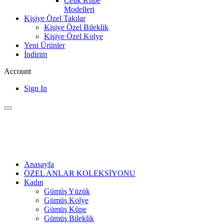
Çelik Küpe
Modelleri
Kişiye Özel Takılar
Kişiye Özel Bileklik
Kişiye Özel Kolye
Yeni Ürünler
İndirim
Account
Sign In
Anasayfa
ÖZEL ANLAR KOLEKSİYONU
Kadın
Gümüş Yüzük
Gümüş Kolye
Gümüş Küpe
Gümüş Bileklik