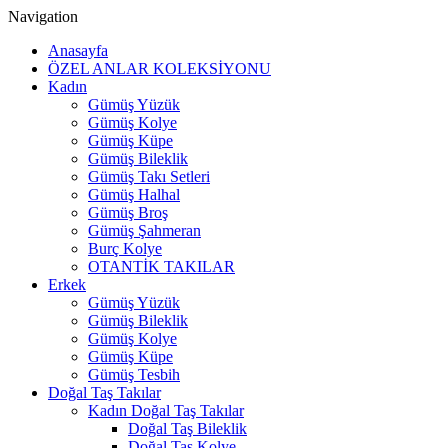
Navigation
Anasayfa
ÖZEL ANLAR KOLEKSİYONU
Kadın
Gümüş Yüzük
Gümüş Kolye
Gümüş Küpe
Gümüş Bileklik
Gümüş Takı Setleri
Gümüş Halhal
Gümüş Broş
Gümüş Şahmeran
Burç Kolye
OTANTİK TAKILAR
Erkek
Gümüş Yüzük
Gümüş Bileklik
Gümüş Kolye
Gümüş Küpe
Gümüş Tesbih
Doğal Taş Takılar
Kadın Doğal Taş Takılar
Doğal Taş Bileklik
Doğal Taş Kolye