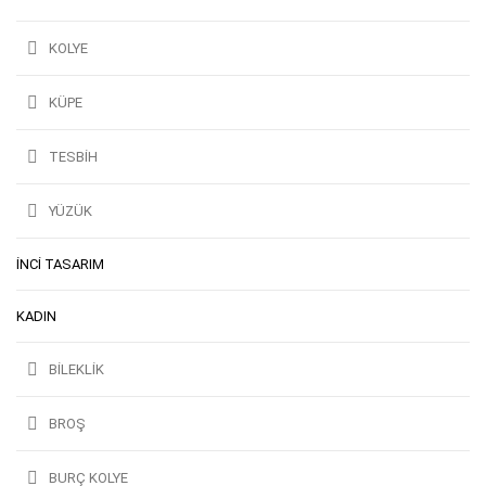
KOLYE
KÜPE
TESBIH
YÜZÜK
İNCI TASARIM
KADIN
BILEKLIK
BROŞ
BURÇ KOLYE