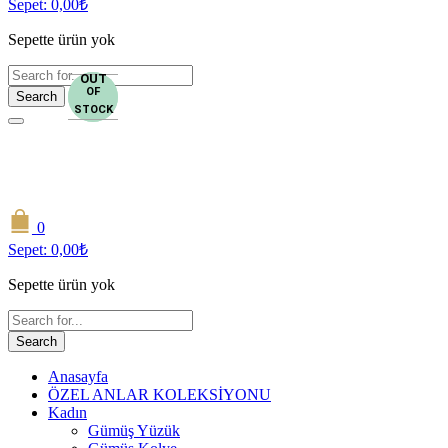
Sepet:
0,00
₺
Sepette ürün yok
OUT
OUT
OF
OF
Search
STOCK
STOCK
0
Sepet:
0,00
₺
Sepette ürün yok
Search
Anasayfa
ÖZEL ANLAR KOLEKSİYONU
Kadın
Gümüş Yüzük