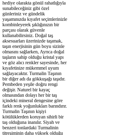
hediye olarakta gönül rahatlığıyla
sunabileceğiniz gibi özel
günleriniz ve gündelik
yaşamınızda kıyafet seçimlerinizle
kombinleyerek şıklığınızın bir
parçası olarak güvenle
kullanabilirsiniz. Doğal taş
aksesuarları üzerinizde taşımak,
taşın enerjisinin gün boyu sizinle
olmasını sağlarken, Ayrıca doğal
taşların sahip olduğu kristal yapı
ve göz alıcı renkler sayesinde, her
kıyafetinize mükemmel uyum
sağlayacaktır. Turmalin Taşının
bir diğer adı da gökkuşağı taşıdır.
Pembeden yeşile doğru rengi
değişir. Naturel bir kayaç
olmasından dolayı her bir taş
içindeki mineral dengesine göre
farklı renk yoğunlukları barındırır.
Turmalin Taşının kişiyi
kötülüklerden koruyan sihirli bir
taş olduğuna inanılır. Siyah ve
benzeri tonlardaki Turmalinin
titreşiminin daha yüksek olduğu