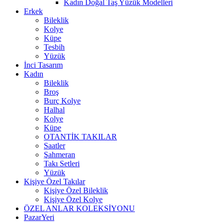
Kadın Doğal Taş Yüzük Modelleri
Erkek
Bileklik
Kolye
Küpe
Tesbih
Yüzük
İnci Tasarım
Kadın
Bileklik
Broş
Burç Kolye
Halhal
Kolye
Küpe
OTANTİK TAKILAR
Saatler
Şahmeran
Takı Setleri
Yüzük
Kişiye Özel Takılar
Kişiye Özel Bileklik
Kişiye Özel Kolye
ÖZEL ANLAR KOLEKSİYONU
PazarYeri