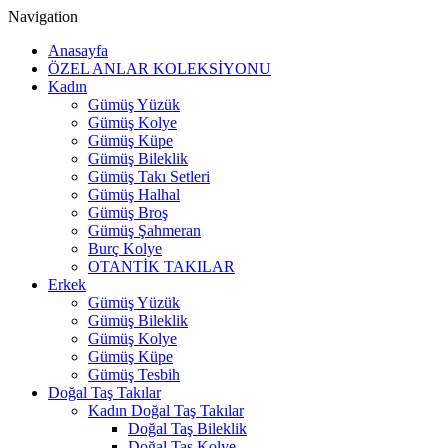
Navigation
Anasayfa
ÖZEL ANLAR KOLEKSİYONU
Kadın
Gümüş Yüzük
Gümüş Kolye
Gümüş Küpe
Gümüş Bileklik
Gümüş Takı Setleri
Gümüş Halhal
Gümüş Broş
Gümüş Şahmeran
Burç Kolye
OTANTİK TAKILAR
Erkek
Gümüş Yüzük
Gümüş Bileklik
Gümüş Kolye
Gümüş Küpe
Gümüş Tesbih
Doğal Taş Takılar
Kadın Doğal Taş Takılar
Doğal Taş Bileklik
Doğal Taş Kolye