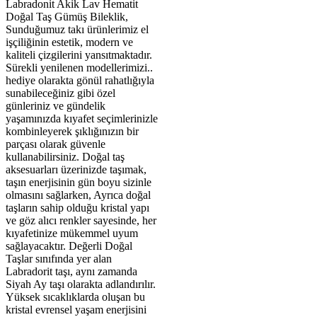
Labradonit Akik Lav Hematit
Doğal Taş Gümüş Bileklik,
Sunduğumuz takı ürünlerimiz el
işçiliğinin estetik, modern ve
kaliteli çizgilerini yansıtmaktadır.
Sürekli yenilenen modellerimizi..
hediye olarakta gönül rahatlığıyla
sunabileceğiniz gibi özel
günleriniz ve gündelik
yaşamınızda kıyafet seçimlerinizle
kombinleyerek şıklığınızın bir
parçası olarak güvenle
kullanabilirsiniz. Doğal taş
aksesuarları üzerinizde taşımak,
taşın enerjisinin gün boyu sizinle
olmasını sağlarken, Ayrıca doğal
taşların sahip olduğu kristal yapı
ve göz alıcı renkler sayesinde, her
kıyafetinize mükemmel uyum
sağlayacaktır. Değerli Doğal
Taşlar sınıfında yer alan
Labradorit taşı, aynı zamanda
Siyah Ay taşı olarakta adlandırılır.
Yüksek sıcaklıklarda oluşan bu
kristal evrensel yaşam enerjisini