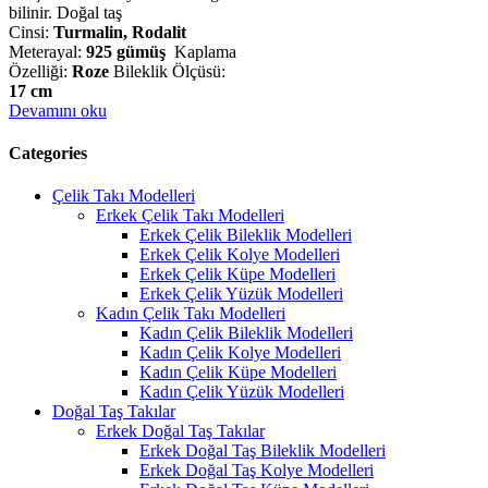
bilinir. Doğal taş
Cinsi:
Turmalin, Rodalit
Meterayal:
925 gümüş
Kaplama
Özelliği:
Roze
Bileklik Ölçüsü:
17 cm
Devamını oku
Categories
Çelik Takı Modelleri
Erkek Çelik Takı Modelleri
Erkek Çelik Bileklik Modelleri
Erkek Çelik Kolye Modelleri
Erkek Çelik Küpe Modelleri
Erkek Çelik Yüzük Modelleri
Kadın Çelik Takı Modelleri
Kadın Çelik Bileklik Modelleri
Kadın Çelik Kolye Modelleri
Kadın Çelik Küpe Modelleri
Kadın Çelik Yüzük Modelleri
Doğal Taş Takılar
Erkek Doğal Taş Takılar
Erkek Doğal Taş Bileklik Modelleri
Erkek Doğal Taş Kolye Modelleri