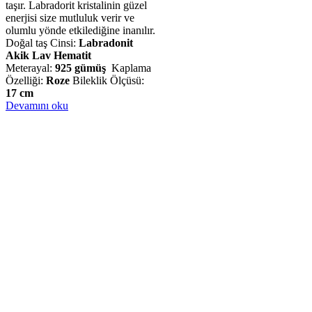
taşır. Labradorit kristalinin güzel
enerjisi size mutluluk verir ve
olumlu yönde etkilediğine inanılır.
Doğal taş Cinsi:
Labradonit
Akik Lav Hematit
Meterayal:
925 gümüş
Kaplama
Özelliği:
Roze
Bileklik Ölçüsü:
17 cm
Devamını oku