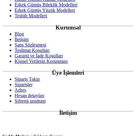
Erkek Gümüş Bileklik Modelleri
Erkek Gümüş Yüzük Modelleri
Tesbih Modelleri
Kurumsal
Blog
İletişim
Satış Sözleşmesi
Teslimat Koşulları
Garanti ve İade Koşulları
Kişisel Verilerin Korunması
Üye İşlemleri
Sipariş Takip
Siparişler
Adres
Hesap detayları
Şifremi unuttum
İletişim