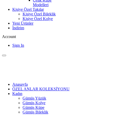
Çelik Küpe
Modelleri
Kişiye Özel Takılar
Kişiye Özel Bileklik
Kişiye Özel Kolye
Yeni Ürünler
İndirim
Account
Sign In
Anasayfa
ÖZEL ANLAR KOLEKSİYONU
Kadın
Gümüş Yüzük
Gümüş Kolye
Gümüş Küpe
Gümüş Bileklik