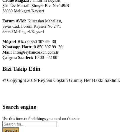
Cadde Mağaza :
Yıldırım Beyazıt,
Şht. Üst.
Mustafa Şimşek Blv. No:149/B
38030 Melikgazi/Kayseri
Forum AVM:
Kılıçaslan Mahallesi,
Sivas Cad. Forum Kayseri No:24/1
38030 Melikgazi/Kayseri
Müşteri Hiz.:
0 850 307 99 30
Whatsapp Hattı:
0 850 307 99 30
Mail:
info@reyhancoskun.com.tr
Çalışma Saatleri:
10:00 - 22:00
Bizi Takip Edin
© Copyright 2019 Reyhan Coşkun Gümüş Her Hakkı Saklıdır.
Search engine
Use this form to find things you need on this site
Search