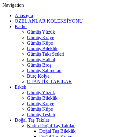
Navigation
Anasayfa
ÖZEL ANLAR KOLEKSİYONU
Kadın
Gümüş Yüzük
Gümüş Kolye
Gümüş Küpe
Gümüş Bileklik
Gümüş Takı Setleri
Gümüş Halhal
Gümüş Broş
Gümüş Şahmeran
Burç Kolye
OTANTİK TAKILAR
Erkek
Gümüş Yüzük
Gümüş Bileklik
Gümüş Kolye
Gümüş Küpe
Gümüş Tesbih
Doğal Taş Takılar
Kadın Doğal Taş Takılar
Doğal Taş Bileklik
Doğal Taş Kolye