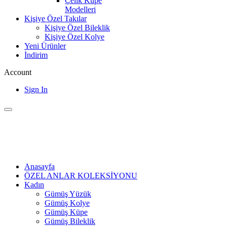
Çelik Küpe
Modelleri
Kişiye Özel Takılar
Kişiye Özel Bileklik
Kişiye Özel Kolye
Yeni Ürünler
İndirim
Account
Sign In
Anasayfa
ÖZEL ANLAR KOLEKSİYONU
Kadın
Gümüş Yüzük
Gümüş Kolye
Gümüş Küpe
Gümüş Bileklik