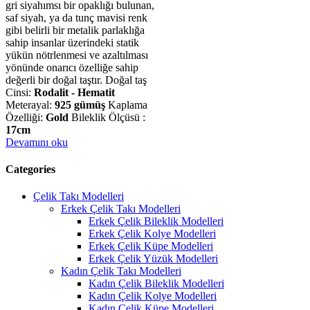
gri siyahımsı bir opaklığı bulunan,
saf siyah, ya da tunç mavisi renk
gibi belirli bir metalik parlaklığa
sahip insanlar üzerindeki statik
yükün nötrlenmesi ve azaltılması
yönünde onarıcı özelliğe sahip
değerli bir doğal taştır. Doğal taş
Cinsi:
Rodalit - Hematit
Meterayal:
925 gümüş
Kaplama
Özelliği:
Gold
Bileklik Ölçüsü :
17cm
Devamını oku
Categories
Çelik Takı Modelleri
Erkek Çelik Takı Modelleri
Erkek Çelik Bileklik Modelleri
Erkek Çelik Kolye Modelleri
Erkek Çelik Küpe Modelleri
Erkek Çelik Yüzük Modelleri
Kadın Çelik Takı Modelleri
Kadın Çelik Bileklik Modelleri
Kadın Çelik Kolye Modelleri
Kadın Çelik Küpe Modelleri