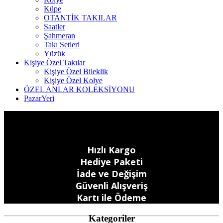
Küpe
OTANTİK TAKILAR
Saatler
Şahmeran
Takı Setleri
Yüzük
Kişiye Özel Takılar
Kişiye Özel Bileklik
Kişiye Özel Kolye
ÖZEL ANLAR KOLEKSİYONU
PazarYeri
Hızlı Kargo
Hediye Paketi
İade ve Değişim
Güvenli Alışveriş
Kartı ile Ödeme
Kategoriler