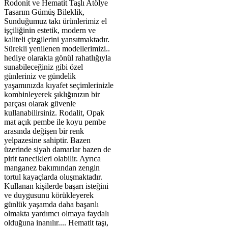
Rodonit ve Hematit Taşlı Atölye
Tasarım Gümüş Bileklik,
Sunduğumuz takı ürünlerimiz el
işçiliğinin estetik, modern ve
kaliteli çizgilerini yansıtmaktadır.
Sürekli yenilenen modellerimizi..
hediye olarakta gönül rahatlığıyla
sunabileceğiniz gibi özel
günleriniz ve gündelik
yaşamınızda kıyafet seçimlerinizle
kombinleyerek şıklığınızın bir
parçası olarak güvenle
kullanabilirsiniz. Rodalit, Opak
mat açık pembe ile koyu pembe
arasında değişen bir renk
yelpazesine sahiptir. Bazen
üzerinde siyah damarlar bazen de
pirit tanecikleri olabilir. Ayrıca
manganez bakımından zengin
tortul kayaçlarda oluşmaktadır.
Kullanan kişilerde başarı isteğini
ve duygusunu körükleyerek
günlük yaşamda daha başarılı
olmakta yardımcı olmaya faydalı
olduğuna inanılır.... Hematit taşı,