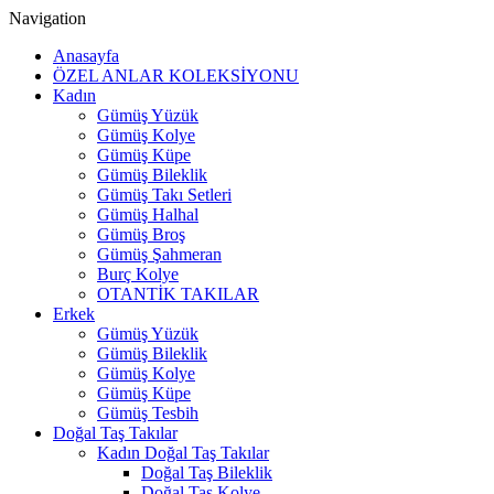
Navigation
Anasayfa
ÖZEL ANLAR KOLEKSİYONU
Kadın
Gümüş Yüzük
Gümüş Kolye
Gümüş Küpe
Gümüş Bileklik
Gümüş Takı Setleri
Gümüş Halhal
Gümüş Broş
Gümüş Şahmeran
Burç Kolye
OTANTİK TAKILAR
Erkek
Gümüş Yüzük
Gümüş Bileklik
Gümüş Kolye
Gümüş Küpe
Gümüş Tesbih
Doğal Taş Takılar
Kadın Doğal Taş Takılar
Doğal Taş Bileklik
Doğal Taş Kolye