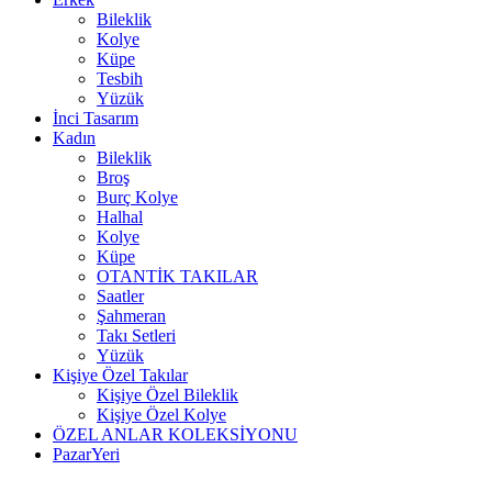
Bileklik
Kolye
Küpe
Tesbih
Yüzük
İnci Tasarım
Kadın
Bileklik
Broş
Burç Kolye
Halhal
Kolye
Küpe
OTANTİK TAKILAR
Saatler
Şahmeran
Takı Setleri
Yüzük
Kişiye Özel Takılar
Kişiye Özel Bileklik
Kişiye Özel Kolye
ÖZEL ANLAR KOLEKSİYONU
PazarYeri