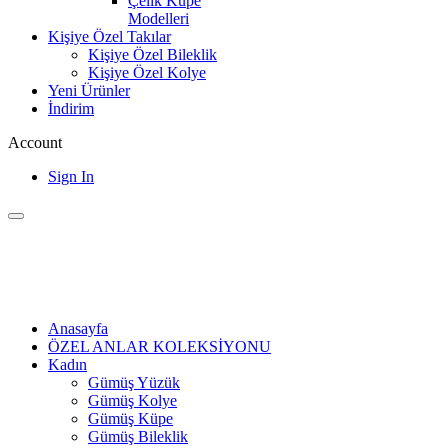
Çelik Küpe
Modelleri
Kişiye Özel Takılar
Kişiye Özel Bileklik
Kişiye Özel Kolye
Yeni Ürünler
İndirim
Account
Sign In
Anasayfa
ÖZEL ANLAR KOLEKSİYONU
Kadın
Gümüş Yüzük
Gümüş Kolye
Gümüş Küpe
Gümüş Bileklik