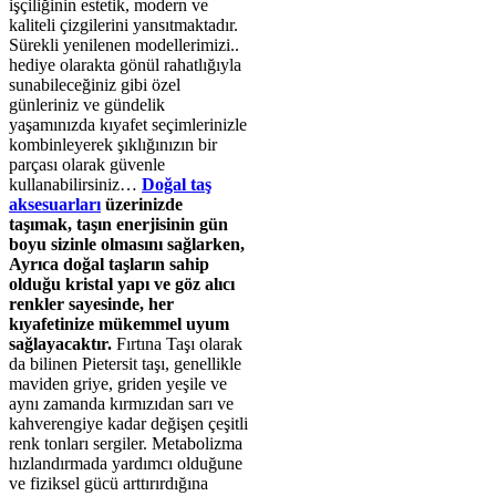
işçiliğinin estetik, modern ve
kaliteli çizgilerini yansıtmaktadır.
Sürekli yenilenen modellerimizi..
hediye olarakta gönül rahatlığıyla
sunabileceğiniz gibi özel
günleriniz ve gündelik
yaşamınızda kıyafet seçimlerinizle
kombinleyerek şıklığınızın bir
parçası olarak güvenle
kullanabilirsiniz…
Doğal taş
aksesuarları
üzerinizde
taşımak, taşın enerjisinin gün
boyu sizinle olmasını sağlarken,
Ayrıca doğal taşların sahip
olduğu kristal yapı ve göz alıcı
renkler sayesinde, her
kıyafetinize mükemmel uyum
sağlayacaktır.
Fırtına Taşı olarak
da bilinen Pietersit taşı, genellikle
maviden griye, griden yeşile ve
aynı zamanda kırmızıdan sarı ve
kahverengiye kadar değişen çeşitli
renk tonları sergiler. Metabolizma
hızlandırmada yardımcı olduğune
ve fiziksel gücü arttırırdığına