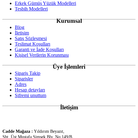
Erkek Gümüş Yüzük Modelleri
Tesbih Modelleri
Kurumsal
Blog
İletişim
Satış Sözleşmesi
Teslimat Koşulları
Garanti ve İade Koşulları
Kişisel Verilerin Korunması
Üye İşlemleri
Sipariş Takip
Siparişler
Adres
Hesap detayları
Şifremi unuttum
İletişim
Cadde Mağaza :
Yıldırım Beyazıt,
Şht. Üst.
Mustafa Şimşek Blv. No:149/B