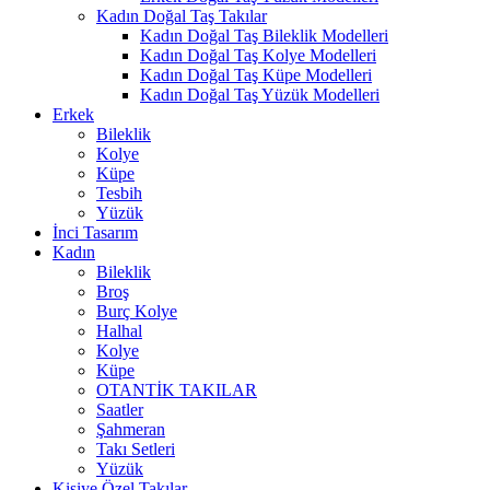
Kadın Doğal Taş Takılar
Kadın Doğal Taş Bileklik Modelleri
Kadın Doğal Taş Kolye Modelleri
Kadın Doğal Taş Küpe Modelleri
Kadın Doğal Taş Yüzük Modelleri
Erkek
Bileklik
Kolye
Küpe
Tesbih
Yüzük
İnci Tasarım
Kadın
Bileklik
Broş
Burç Kolye
Halhal
Kolye
Küpe
OTANTİK TAKILAR
Saatler
Şahmeran
Takı Setleri
Yüzük
Kişiye Özel Takılar