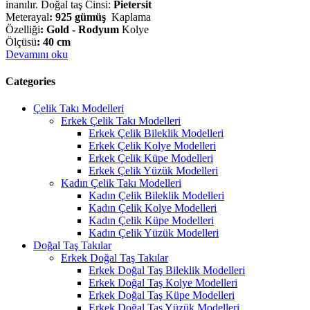
inanılır. Doğal taş Cinsi:
Pietersit
Meterayal
:
925 gümüş
Kaplama
Özelliği
:
Gold - Rodyum
Kolye
Ölçüsü
:
40 cm
Devamını oku
Categories
Çelik Takı Modelleri
Erkek Çelik Takı Modelleri
Erkek Çelik Bileklik Modelleri
Erkek Çelik Kolye Modelleri
Erkek Çelik Küpe Modelleri
Erkek Çelik Yüzük Modelleri
Kadın Çelik Takı Modelleri
Kadın Çelik Bileklik Modelleri
Kadın Çelik Kolye Modelleri
Kadın Çelik Küpe Modelleri
Kadın Çelik Yüzük Modelleri
Doğal Taş Takılar
Erkek Doğal Taş Takılar
Erkek Doğal Taş Bileklik Modelleri
Erkek Doğal Taş Kolye Modelleri
Erkek Doğal Taş Küpe Modelleri
Erkek Doğal Taş Yüzük Modelleri