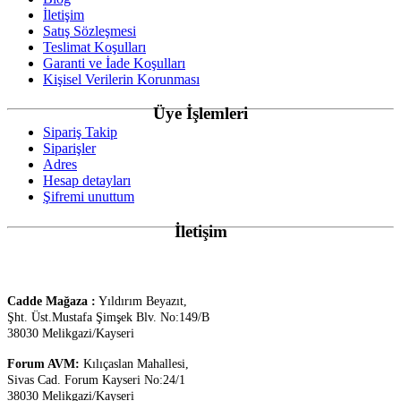
İletişim
Satış Sözleşmesi
Teslimat Koşulları
Garanti ve İade Koşulları
Kişisel Verilerin Korunması
Üye İşlemleri
Sipariş Takip
Siparişler
Adres
Hesap detayları
Şifremi unuttum
İletişim
Cadde Mağaza :
Yıldırım Beyazıt,
Şht. Üst.
Mustafa Şimşek Blv. No:149/B
38030 Melikgazi/Kayseri
Forum AVM:
Kılıçaslan Mahallesi,
Sivas Cad. Forum Kayseri No:24/1
38030 Melikgazi/Kayseri