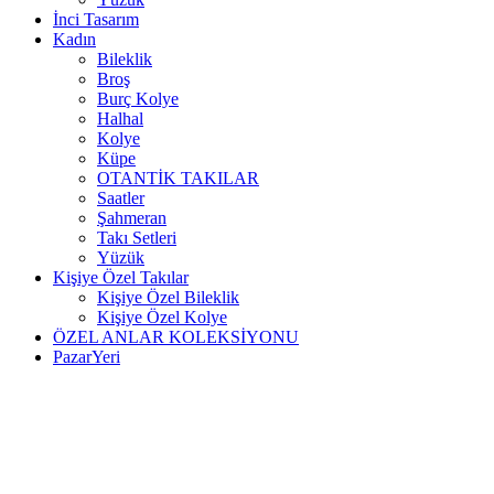
İnci Tasarım
Kadın
Bileklik
Broş
Burç Kolye
Halhal
Kolye
Küpe
OTANTİK TAKILAR
Saatler
Şahmeran
Takı Setleri
Yüzük
Kişiye Özel Takılar
Kişiye Özel Bileklik
Kişiye Özel Kolye
ÖZEL ANLAR KOLEKSİYONU
PazarYeri