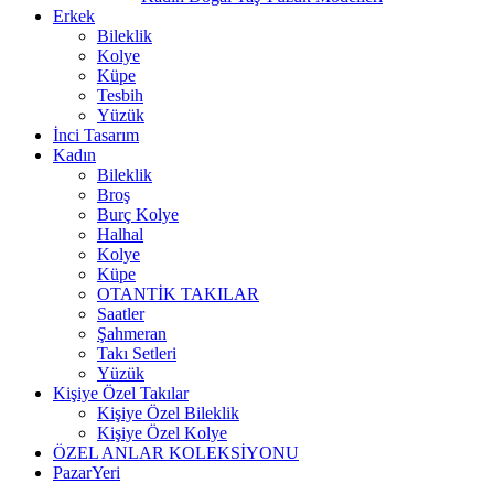
Erkek
Bileklik
Kolye
Küpe
Tesbih
Yüzük
İnci Tasarım
Kadın
Bileklik
Broş
Burç Kolye
Halhal
Kolye
Küpe
OTANTİK TAKILAR
Saatler
Şahmeran
Takı Setleri
Yüzük
Kişiye Özel Takılar
Kişiye Özel Bileklik
Kişiye Özel Kolye
ÖZEL ANLAR KOLEKSİYONU
PazarYeri