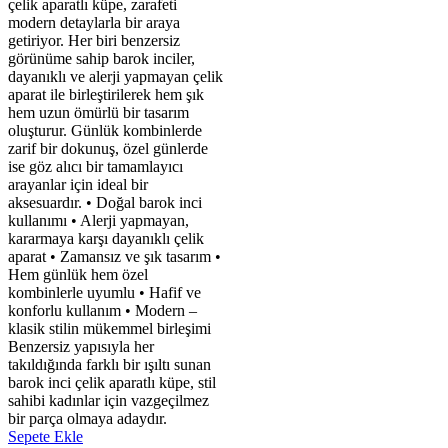
çelik aparatlı küpe, zarafeti
modern detaylarla bir araya
getiriyor. Her biri benzersiz
görünüme sahip barok inciler,
dayanıklı ve alerji yapmayan çelik
aparat ile birleştirilerek hem şık
hem uzun ömürlü bir tasarım
oluşturur. Günlük kombinlerde
zarif bir dokunuş, özel günlerde
ise göz alıcı bir tamamlayıcı
arayanlar için ideal bir
aksesuardır. • Doğal barok inci
kullanımı • Alerji yapmayan,
kararmaya karşı dayanıklı çelik
aparat • Zamansız ve şık tasarım •
Hem günlük hem özel
kombinlerle uyumlu • Hafif ve
konforlu kullanım • Modern –
klasik stilin mükemmel birleşimi
Benzersiz yapısıyla her
takıldığında farklı bir ışıltı sunan
barok inci çelik aparatlı küpe, stil
sahibi kadınlar için vazgeçilmez
bir parça olmaya adaydır.
Sepete Ekle