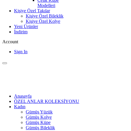
Çelik Küpe
Modelleri
Kişiye Özel Takılar
Kişiye Özel Bileklik
Kişiye Özel Kolye
Yeni Ürünler
İndirim
Account
Sign In
Anasayfa
ÖZEL ANLAR KOLEKSİYONU
Kadın
Gümüş Yüzük
Gümüş Kolye
Gümüş Küpe
Gümüş Bileklik