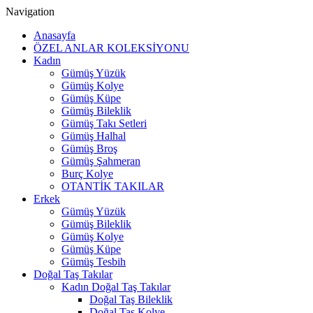
Navigation
Anasayfa
ÖZEL ANLAR KOLEKSİYONU
Kadın
Gümüş Yüzük
Gümüş Kolye
Gümüş Küpe
Gümüş Bileklik
Gümüş Takı Setleri
Gümüş Halhal
Gümüş Broş
Gümüş Şahmeran
Burç Kolye
OTANTİK TAKILAR
Erkek
Gümüş Yüzük
Gümüş Bileklik
Gümüş Kolye
Gümüş Küpe
Gümüş Tesbih
Doğal Taş Takılar
Kadın Doğal Taş Takılar
Doğal Taş Bileklik
Doğal Taş Kolye