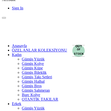
Sign In
Anasayfa
OUT
OF
ÖZEL ANLAR KOLEKSİYONU
STOCK
Kadın
Gümüş Yüzük
Gümüş Kolye
Gümüş Küpe
Gümüş Bileklik
Gümüş Takı Setleri
Gümüş Halhal
Gümüş Broş
Gümüş Şahmeran
Burç Kolye
OTANTİK TAKILAR
Erkek
Gümüş Yüzük