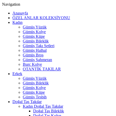
Navigation
Anasayfa
ÖZEL ANLAR KOLEKSİYONU
Kadın
Gümüş Yüzük
Gümüş Kolye
Gümüş Küpe
Gümüş Bileklik
Gümüş Takı Setleri
Gümüş Halhal
Gümüş Broş
Gümüş Şahmeran
Burç Kolye
OTANTİK TAKILAR
Erkek
Gümüş Yüzük
Gümüş Bileklik
Gümüş Kolye
Gümüş Küpe
Gümüş Tesbih
Doğal Taş Takılar
Kadın Doğal Taş Takılar
Doğal Taş Bileklik
Doğal Taş Kolye