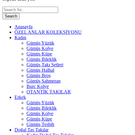
Search
Anasayfa
ÖZEL ANLAR KOLEKSİYONU
Kadın
Gümüş Yüzük
Gümüş Kolye
Gümüş Küpe
Gümüş Bileklik
Gümüş Takı Setleri
Gümüş Halhal
Gümüş Broş
Gümüş Şahmeran
Burç Kolye
OTANTİK TAKILAR
Erkek
Gümüş Yüzük
Gümüş Bileklik
Gümüş Kolye
Gümüş Küpe
Gümüş Tesbih
Doğal Taş Takılar