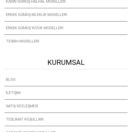
KADIN GÜMÜŞ HALHAL MODELLERI
ERKEK GÜMÜŞ BILEKLIK MODELLERI
ERKEK GÜMÜŞ YÜZÜK MODELLERI
TESBIH MODELLERI
KURUMSAL
BLOG
İLETIŞIM
SATIŞ SÖZLEŞMESI
TESLIMAT KOŞULLARI