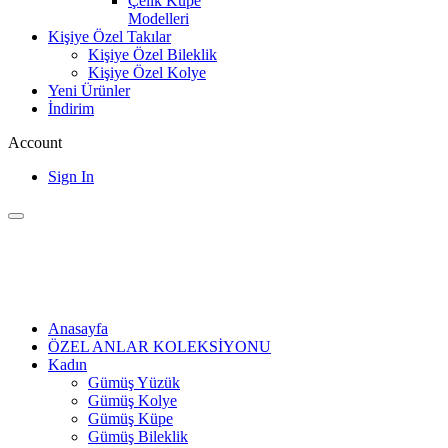
Çelik Küpe
Modelleri
Kişiye Özel Takılar
Kişiye Özel Bileklik
Kişiye Özel Kolye
Yeni Ürünler
İndirim
Account
Sign In
Anasayfa
ÖZEL ANLAR KOLEKSİYONU
Kadın
Gümüş Yüzük
Gümüş Kolye
Gümüş Küpe
Gümüş Bileklik