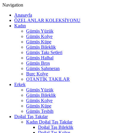
Navigation
Anasayfa
ÖZEL ANLAR KOLEKSİYONU
Kadın
Gümüş Yüzük
Gümüş Kolye
Gümüş Küpe
Gümüş Bileklik
Gümüş Takı Setleri
Gümüş Halhal
Gümüş Broş
Gümüş Şahmeran
Burç Kolye
OTANTİK TAKILAR
Erkek
Gümüş Yüzük
Gümüş Bileklik
Gümüş Kolye
Gümüş Küpe
Gümüş Tesbih
Doğal Taş Takılar
Kadın Doğal Taş Takılar
Doğal Taş Bileklik
Doğal Taş Kolye