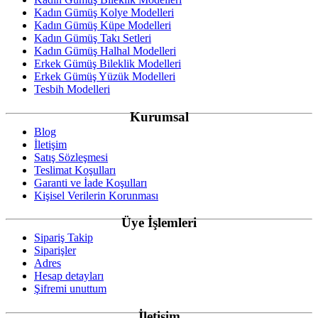
Kadın Gümüş Kolye Modelleri
Kadın Gümüş Küpe Modelleri
Kadın Gümüş Takı Setleri
Kadın Gümüş Halhal Modelleri
Erkek Gümüş Bileklik Modelleri
Erkek Gümüş Yüzük Modelleri
Tesbih Modelleri
Kurumsal
Blog
İletişim
Satış Sözleşmesi
Teslimat Koşulları
Garanti ve İade Koşulları
Kişisel Verilerin Korunması
Üye İşlemleri
Sipariş Takip
Siparişler
Adres
Hesap detayları
Şifremi unuttum
İletişim