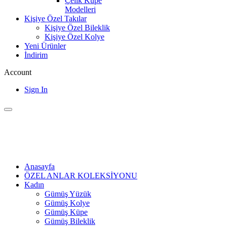
Çelik Küpe
Modelleri
Kişiye Özel Takılar
Kişiye Özel Bileklik
Kişiye Özel Kolye
Yeni Ürünler
İndirim
Account
Sign In
Anasayfa
ÖZEL ANLAR KOLEKSİYONU
Kadın
Gümüş Yüzük
Gümüş Kolye
Gümüş Küpe
Gümüş Bileklik