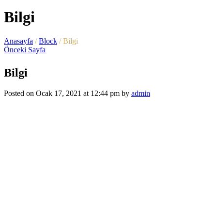
Bilgi
Anasayfa
/
Block
/
Bilgi
Önceki Sayfa
Bilgi
Posted on Ocak 17, 2021 at 12:44 pm by
admin
Hızlı Kargo
Hediye Paketi
İade ve Değişim
Güvenli Alışveriş