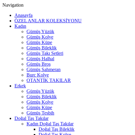
Navigation
Anasayfa
ÖZEL ANLAR KOLEKSİYONU
Kadın
Gümüş Yüzük
Gümüş Kolye
Gümüş Küpe
Gümüş Bileklik
Gümüş Takı Setleri
Gümüş Halhal
Gümüş Broş
Gümüş Şahmeran
Burç Kolye
OTANTİK TAKILAR
Erkek
Gümüş Yüzük
Gümüş Bileklik
Gümüş Kolye
Gümüş Küpe
Gümüş Tesbih
Doğal Taş Takılar
Kadın Doğal Taş Takılar
Doğal Taş Bileklik
Doğal Taş Kolye